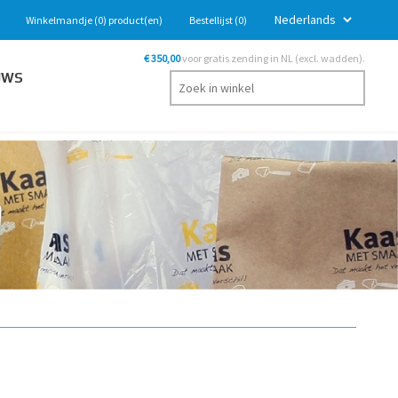
Winkelmandje
(0)
product(en)
Bestellijst
(0)
€ 350,00
voor gratis zending in NL (excl. wadden).
UWS