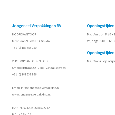
Jongeneel Verpakkingen BV
Openingstijde
Ma. t/m do.: 8:30 -
HOOFDKANTOOR
Vrijdag: 8:30 - 16:0
Meridiaan 9 - 2801 DA Gouda
+31 (0) 182 555 050
Openingstijde
VERKOOPKANTOOR NL-OOST
Ma. t/m vr.: op afs
Smederijstraat 2D - 7482 PZ Haaksbergen
+31 (0) 182 537 966
Email:
info@jongeneelverpakking.nl
www.
jongeneelverpakking.nl
IBAN: NL92INGB 0668 5222 67
BIC: INGBNL2A