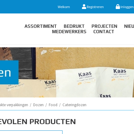
Welkom
Registreren
Inloggen
ASSORTIMENT
BEDRUKT
PROJECTEN
NIE
MEDEWERKERS
CONTACT
ukte verpakkingen
/
Dozen
/
Food
/
Cateringdozen
EVOLEN PRODUCTEN