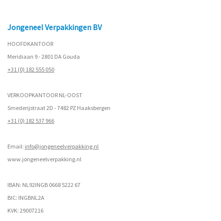
Jongeneel Verpakkingen BV
HOOFDKANTOOR
Meridiaan 9 - 2801 DA Gouda
+31 (0) 182 555 050
VERKOOPKANTOOR NL-OOST
Smederijstraat 2D - 7482 PZ Haaksbergen
+31 (0) 182 537 966
Email:
info@jongeneelverpakking.nl
www.
jongeneelverpakking.nl
IBAN: NL92INGB 0668 5222 67
BIC: INGBNL2A
KVK: 29007216