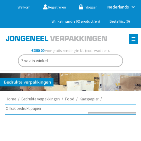
Welkom
Registreren
Inloggen
Winkelmandje
(0)
product(en)
Bestellijst
(0)
€ 350,00
voor gratis zending in NL (excl. wadden).
Home
/
Bedrukte verpakkingen
/
Food
/
Kaaspapier
/
Offset bedrukt papier
Sorteer op