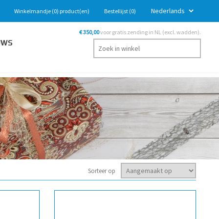
Winkelmandje
(0)
product(en)
Bestellijst
(0)
€ 350,00
voor gratis zending in NL (excl. wadden).
UWS
Sorteer op