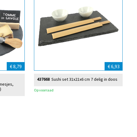
€ 8,79
€ 6,93
437668
Sushi set 31x21x6 cm 7 delig in doos
mesjes,
)
Op voorraad