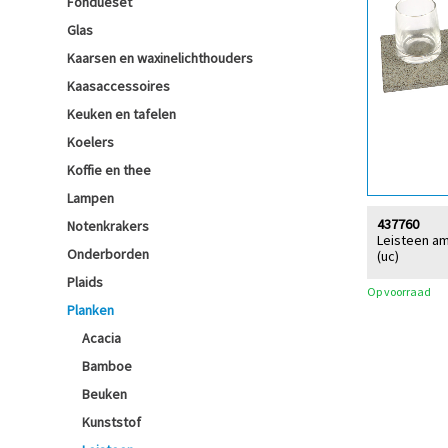
Fondueset
Glas
Kaarsen en waxinelichthouders
Kaasaccessoires
Keuken en tafelen
Koelers
Koffie en thee
Lampen
437760
Notenkrakers
Leisteen am
Onderborden
(uc)
Plaids
Op voorraad
Planken
Acacia
Bamboe
Beuken
Kunststof