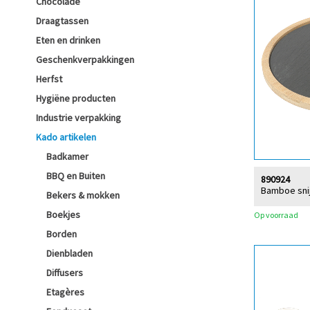
Chocolade
Draagtassen
Eten en drinken
Geschenkverpakkingen
Herfst
Hygiëne producten
Industrie verpakking
Kado artikelen
Badkamer
BBQ en Buiten
890924
Bamboe snij
Bekers & mokken
Boekjes
Op voorraad
Borden
Dienbladen
Diffusers
Etagères