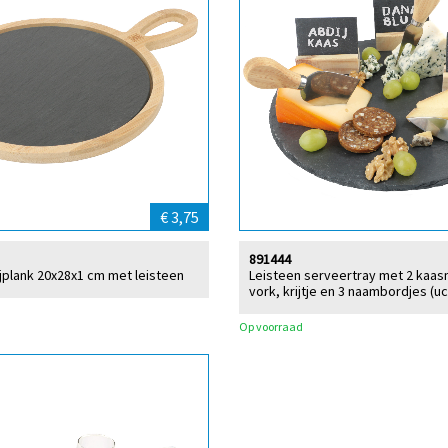
€ 3,75
891444
plank 20x28x1 cm met leisteen
Leisteen serveertray met 2 kaas
vork, krijtje en 3 naambordjes (uc
Op voorraad