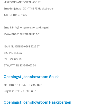
VERKOOPKANTOOR NL-OOST
Smederijstraat 2D - 7482 PZ Haaksbergen
+31 (0) 182 537 966
Email:
info@jongeneelverpakking.nl
www.
jongeneelverpakking.nl
IBAN: NL92INGB 0668 5222 67
BIC: INGBNL2A
KVK: 29007216
BTW/VAT: NL803367053B0
Openingstijden showroom Gouda
Ma. t/m do.: 8:30 - 17:00 uur
Vrijdag: 8:30 - 16:00 uur
Openingstijden showroom Haaksbergen