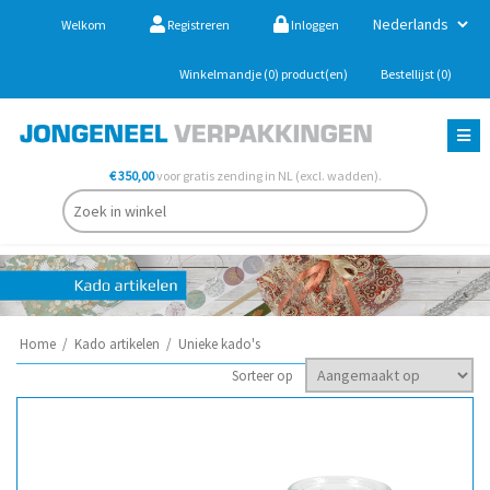
Welkom
Registreren
Inloggen
Winkelmandje
(0)
product(en)
Bestellijst
(0)
€ 350,00
voor gratis zending in NL (excl. wadden).
Home
/
Kado artikelen
/
Unieke kado's
Sorteer op