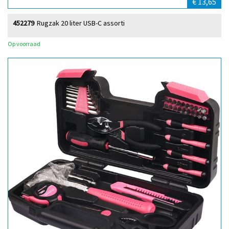
€ 13,65
452279
Rugzak 20 liter USB-C assorti
Op voorraad