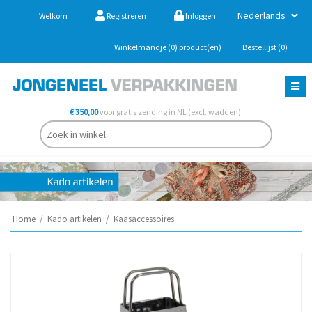
Welkom
Registreren
Inloggen
Winkelmandje
(0)
product(en)
Bestellijst
(0)
€ 350,00
voor gratis zending in NL (excl. wadden).
Home
/
Kado artikelen
/
Kaasaccessoires