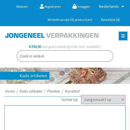
Welkom
Registreren
Inloggen
Winkelmandje
(0)
product(en)
Bestellijst
(0)
€ 350,00
voor gratis zending in NL (excl. wadden).
Home
/
Kado artikelen
/
Planken
/
Kunststof
Sorteer op