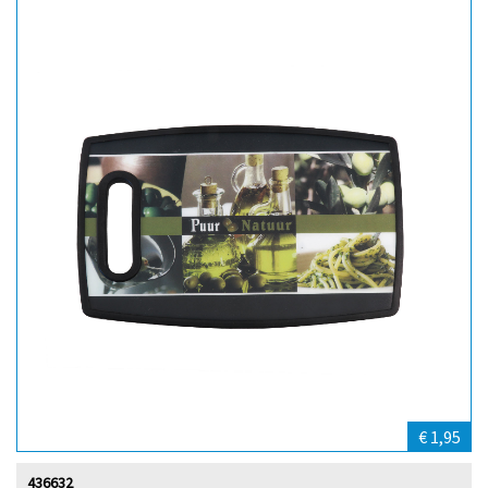
€ 1,95
436632