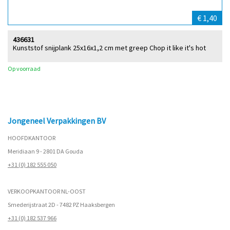
€ 1,40
436631
Kunststof snijplank 25x16x1,2 cm met greep Chop it like it's hot
Op voorraad
Jongeneel Verpakkingen BV
HOOFDKANTOOR
Meridiaan 9 - 2801 DA Gouda
+31 (0) 182 555 050
VERKOOPKANTOOR NL-OOST
Smederijstraat 2D - 7482 PZ Haaksbergen
+31 (0) 182 537 966