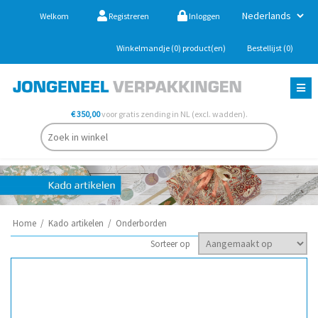
Welkom
Registreren
Inloggen
Winkelmandje
(0)
product(en)
Bestellijst
(0)
€ 350,00
voor gratis zending in NL (excl. wadden).
Home
/
Kado artikelen
/
Onderborden
Sorteer op