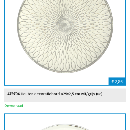
€ 2,86
479704
Houten decoratiebord ø29x2,5 cm wit/grijs (uc)
Op voorraad