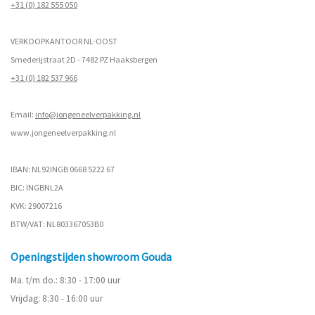
+31 (0) 182 555 050
VERKOOPKANTOOR NL-OOST
Smederijstraat 2D - 7482 PZ Haaksbergen
+31 (0) 182 537 966
Email:
info@jongeneelverpakking.nl
www.
jongeneelverpakking.nl
IBAN: NL92INGB 0668 5222 67
BIC: INGBNL2A
KVK: 29007216
BTW/VAT: NL803367053B0
Openingstijden showroom Gouda
Ma. t/m do.: 8:30 - 17:00 uur
Vrijdag: 8:30 - 16:00 uur