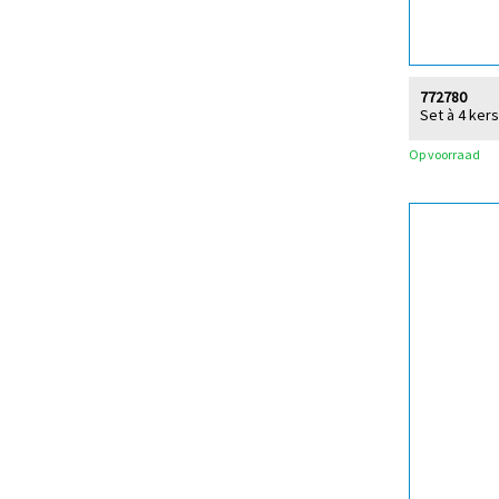
772780
Set à 4 ker
Op voorraad