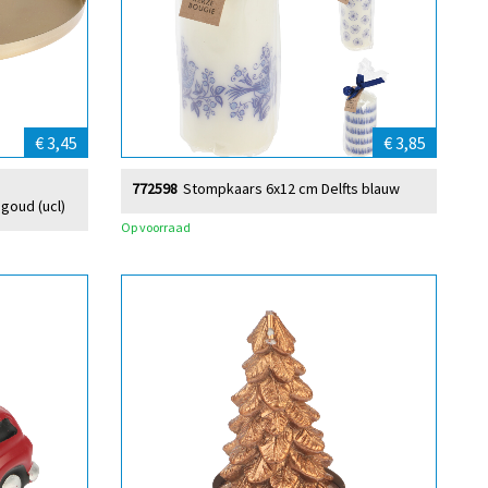
€ 3,45
€ 3,85
772598
Stompkaars 6x12 cm Delfts blauw
goud (ucl)
Op voorraad