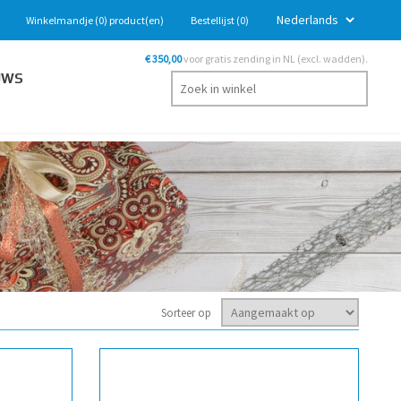
Winkelmandje
(0)
product(en)
Bestellijst
(0)
€ 350,00
voor gratis zending in NL (excl. wadden).
UWS
Sorteer op