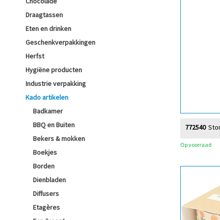
Chocolade
Draagtassen
Eten en drinken
Geschenkverpakkingen
Herfst
Hygiëne producten
Industrie verpakking
Kado artikelen
Badkamer
BBQ en Buiten
772540
Sto
Bekers & mokken
Op voorraad
Boekjes
Borden
Dienbladen
Diffusers
Etagères