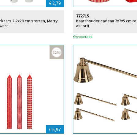
€ 2,79
772715
erkaars 2,2x20 cm sterren, Merry
Kaarshouder cadeau 7x7x5 cm ro
wart
assorti
Op voorraad
€ 6,97