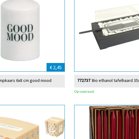
€ 2,45
mpkaars 6x8 cm good mood
772737
Bio ethanol tafelhaard 3
Op voorraad