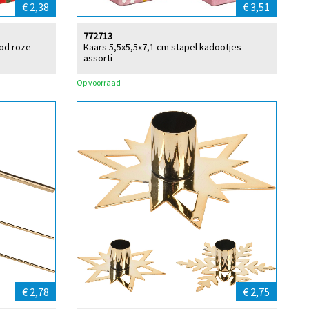
€ 2,38
€ 3,51
772713
od roze
Kaars 5,5x5,5x7,1 cm stapel kadootjes
assorti
Op voorraad
€ 2,78
€ 2,75