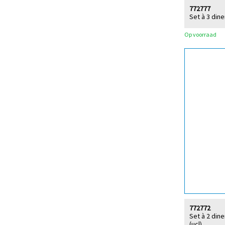
772777
Set à 3 din
Op voorraad
772772
Set à 2 din
(ucl)