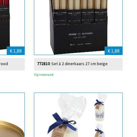
€ 1,88
€ 1,88
 rood
772810
Set à 2 dinerkaars 27 cm beige
Op voorraad