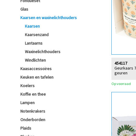
Fondueset
Glas
Kaarsen en waxinelichthouders
Kaarsen
Kaarsenzand
Lantaarns
Waxinelichthouders
Windlichten
454117
Geurkaars 7
Kaasaccessoires
geuren
Keuken en tafelen
Op voorraad
Koelers
Koffie en thee
Lampen
Notenkrakers
Onderborden
Plaids