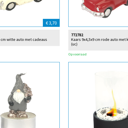
€ 3,70
772782
 cm witte auto met cadeaus
Kaars 9x4,5x9 cm rode auto met
(uc)
Op voorraad