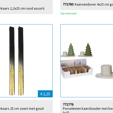
772760
Kaarsendover 4x23 cm go
erkaars 2,2x25 cm rood assorti
Op voorraad
€ 2,25
772776
erkaars 25 cm zwart met goud
Porseleinen kaarshouder met bo
(ucl)