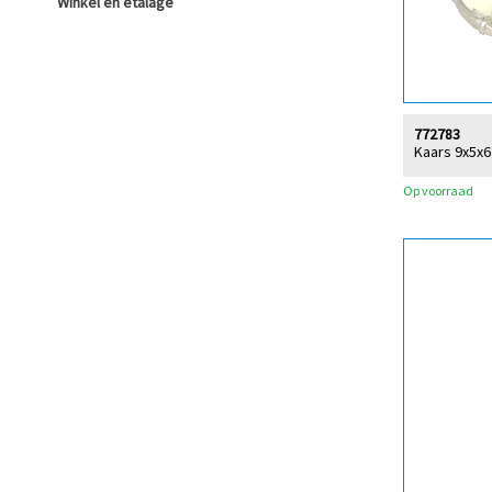
Winkel en etalage
772783
Kaars 9x5x6
Op voorraad