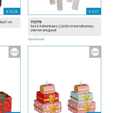
€ 23,56
€ 4,37
16x27 cm
772779
Set à 4 dinerkaars 2,2x20 cm kerstbomen,
sterren wit/goud
Op voorraad