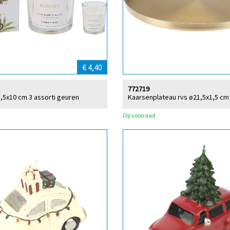
€ 4,40
772719
,5x10 cm 3 assorti geuren
Kaarsenplateau rvs ø21,5x1,5 cm 
Op voorraad