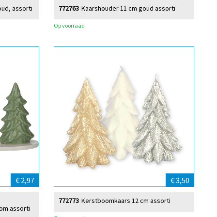
ud, assorti
772763
Kaarshouder 11 cm goud assorti
Op voorraad
€ 2,97
€ 3,50
772773
Kerstboomkaars 12 cm assorti
om assorti