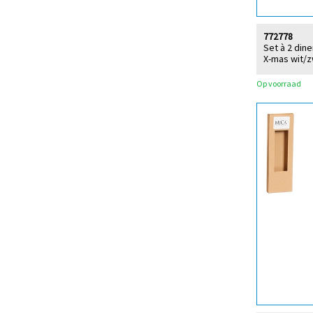
772778
Set à 2 din
X-mas wit/z
Op voorraad