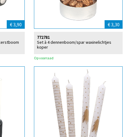
€ 3,90
€ 3,30
772781
 kerstboom
Set à 4 dennenboom/spar waxinelichtjes
koper
Op voorraad