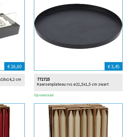
€ 26,60
€ 3,45
5x18x14,2 cm
772725
Kaarsenplateau rvs ø21,5x1,5 cm zwart
Op voorraad