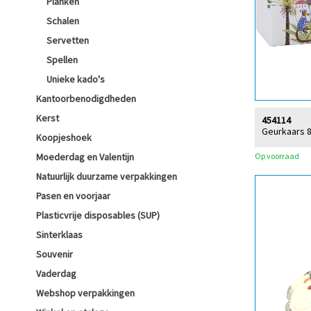
Planken
Schalen
Servetten
Spellen
Unieke kado's
Kantoorbenodigdheden
Kerst
454114
Geurkaars 8
Koopjeshoek
Op voorraad
Moederdag en Valentijn
Natuurlijk duurzame verpakkingen
Pasen en voorjaar
Plasticvrije disposables (SUP)
Sinterklaas
Souvenir
Vaderdag
Webshop verpakkingen