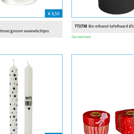
€ 4,50
772738
Bio ethanol tafelhaard Ø
stman/gnoom waxinelichtjes
Op voorraad