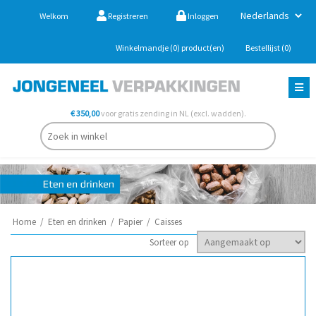
Welkom
Registreren
Inloggen
Winkelmandje
(0)
product(en)
Bestellijst
(0)
€ 350,00
voor gratis zending in NL (excl. wadden).
Home
/
Eten en drinken
/
Papier
/
Caisses
Sorteer op