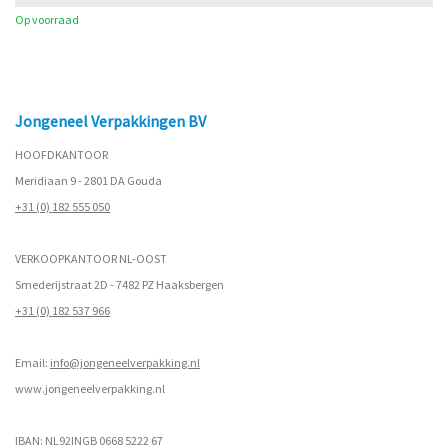
Op voorraad
Jongeneel Verpakkingen BV
HOOFDKANTOOR
Meridiaan 9 - 2801 DA Gouda
+31 (0) 182 555 050
VERKOOPKANTOOR NL-OOST
Smederijstraat 2D - 7482 PZ Haaksbergen
+31 (0) 182 537 966
Email:
info@jongeneelverpakking.nl
www.
jongeneelverpakking.nl
IBAN: NL92INGB 0668 5222 67