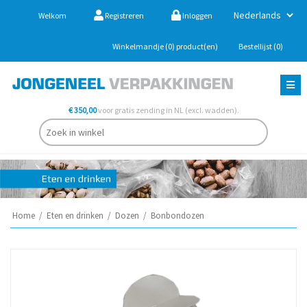
Welkom
Registreren
Inloggen
Winkelmandje
(0)
product(en)
Bestellijst
(0)
€ 350,00
voor gratis zending in NL (excl. wadden).
Home
/
Eten en drinken
/
Dozen
/
Bonbondozen