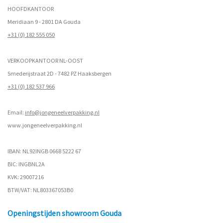
HOOFDKANTOOR
Meridiaan 9 - 2801 DA Gouda
+31 (0) 182 555 050
VERKOOPKANTOOR NL-OOST
Smederijstraat 2D - 7482 PZ Haaksbergen
+31 (0) 182 537 966
Email:
info@jongeneelverpakking.nl
www.
jongeneelverpakking.nl
IBAN: NL92INGB 0668 5222 67
BIC: INGBNL2A
KVK: 29007216
BTW/VAT: NL803367053B0
Openingstijden showroom Gouda