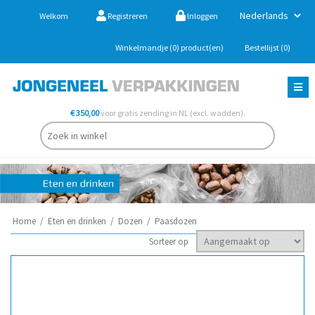
Welkom
Registreren
Inloggen
Winkelmandje
(0)
product(en)
Bestellijst
(0)
€ 350,00
voor gratis zending in NL (excl. wadden).
Home
/
Eten en drinken
/
Dozen
/
Paasdozen
Sorteer op