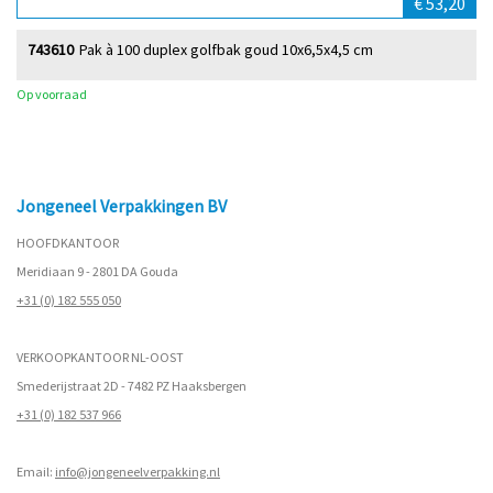
€ 53,20
743610
Pak à 100 duplex golfbak goud 10x6,5x4,5 cm
Op voorraad
Jongeneel Verpakkingen BV
HOOFDKANTOOR
Meridiaan 9 - 2801 DA Gouda
+31 (0) 182 555 050
VERKOOPKANTOOR NL-OOST
Smederijstraat 2D - 7482 PZ Haaksbergen
+31 (0) 182 537 966
Email:
info@jongeneelverpakking.nl