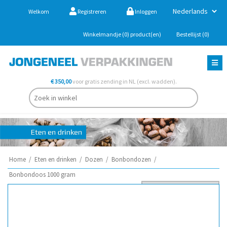
Welkom
Registreren
Inloggen
Winkelmandje
(0)
product(en)
Bestellijst
(0)
€ 350,00
voor gratis zending in NL (excl. wadden).
Home
/
Eten en drinken
/
Dozen
/
Bonbondozen
/
Bonbondoos 1000 gram
Sorteer op