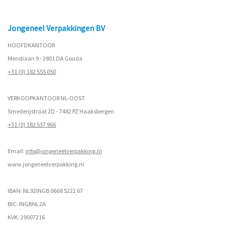
Jongeneel Verpakkingen BV
HOOFDKANTOOR
Meridiaan 9 - 2801 DA Gouda
+31 (0) 182 555 050
VERKOOPKANTOOR NL-OOST
Smederijstraat 2D - 7482 PZ Haaksbergen
+31 (0) 182 537 966
Email:
info@jongeneelverpakking.nl
www.
jongeneelverpakking.nl
IBAN: NL92INGB 0668 5222 67
BIC: INGBNL2A
KVK: 29007216