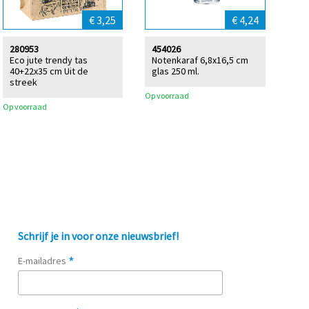
€ 3,25
€ 4,24
280953
454026
Eco jute trendy tas
Notenkaraf 6,8x16,5 cm
40+22x35 cm Uit de
glas 250 ml.
streek
Op voorraad
Op voorraad
Schrijf je in voor onze nieuwsbrief!
*
E-mailadres