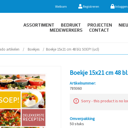
Welkom
Registreren
Inloggen
ASSORTIMENT
BEDRUKT
PROJECTEN
NIE
MEDEWERKERS
CONTACT
ado artikelen
/
Boekjes
/
Boekje 15x21 cm 48 blz SOEP! (ucl)
Boekje 15x21 cm 48 bl
Artikelnummer:
789360
Sorry - this product is no l
Omverpakking
50 stuks