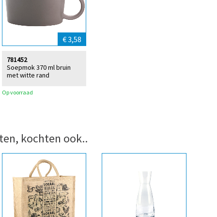
€ 3,58
781452
Soepmok 370 ml bruin
met witte rand
Op voorraad
ten, kochten ook..