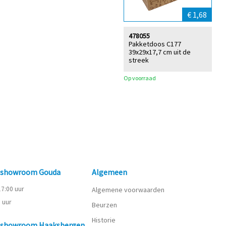
€ 1,68
478055
Pakketdoos C177
39x29x17,7 cm uit de
streek
Op voorraad
n showroom Gouda
Algemeen
 17:00 uur
Algemene voorwaarden
0 uur
Beurzen
Historie
n showroom Haaksbergen