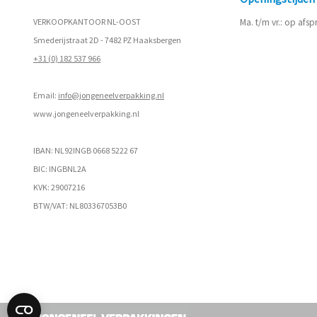
VERKOOPKANTOOR NL-OOST
Ma. t/m vr.: op afs
Smederijstraat 2D - 7482 PZ Haaksbergen
+31 (0) 182 537 966
Email:
info@jongeneelverpakking.nl
www.
jongeneelverpakking.nl
IBAN: NL92INGB 0668 5222 67
BIC: INGBNL2A
KVK: 29007216
BTW/VAT: NL803367053B0