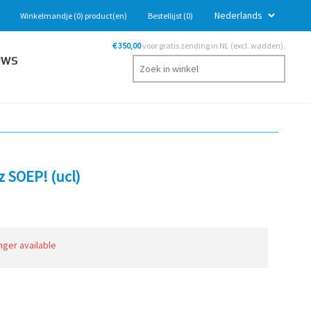
Winkelmandje
(0)
product(en)
Bestellijst
(0)
€ 350,00
voor gratis zending in NL (excl. wadden).
UWS
z SOEP! (ucl)
onger available