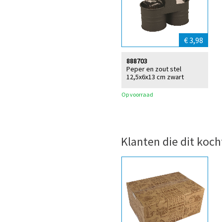
€ 3,98
888703
Peper en zout stel
12,5x6x13 cm zwart
Op voorraad
Klanten die dit koch