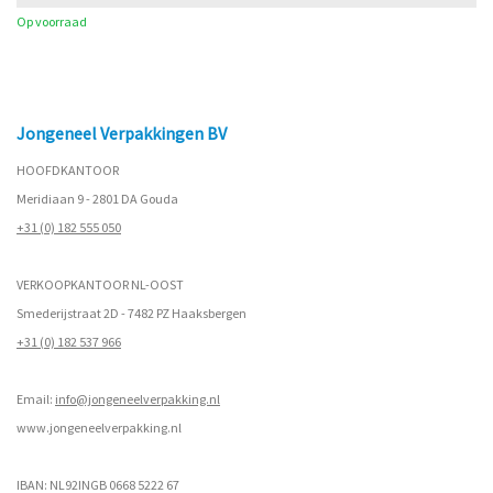
Op voorraad
Jongeneel Verpakkingen BV
HOOFDKANTOOR
Meridiaan 9 - 2801 DA Gouda
+31 (0) 182 555 050
VERKOOPKANTOOR NL-OOST
Smederijstraat 2D - 7482 PZ Haaksbergen
+31 (0) 182 537 966
Email:
info@jongeneelverpakking.nl
www.
jongeneelverpakking.nl
IBAN: NL92INGB 0668 5222 67