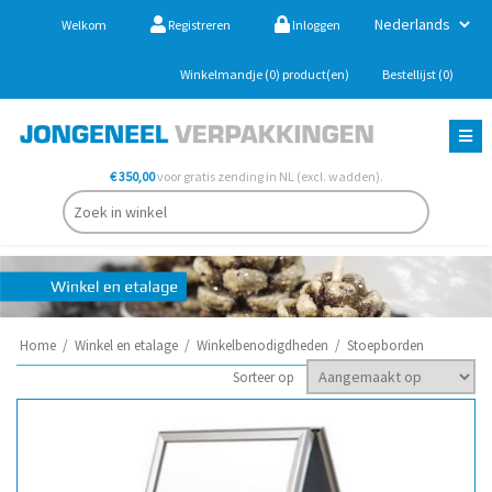
Welkom
Registreren
Inloggen
Winkelmandje
(0)
product(en)
Bestellijst
(0)
€ 350,00
voor gratis zending in NL (excl. wadden).
Home
/
Winkel en etalage
/
Winkelbenodigdheden
/
Stoepborden
Sorteer op