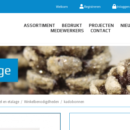
Welkom
Registreren
Inloggen
ASSORTIMENT
BEDRUKT
PROJECTEN
NIE
MEDEWERKERS
CONTACT
l en etalage
/
Winkelbenodigdheden
/
kadobonnen