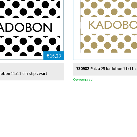
€ 16,23
730902
Pak à 25 kadobon 11x11 
dobon 11x11 cm stip zwart
Op voorraad