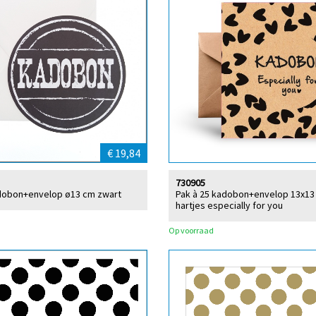
€ 19,84
730905
adobon+envelop ø13 cm zwart
Pak à 25 kadobon+envelop 13x13 
hartjes especially for you
Op voorraad