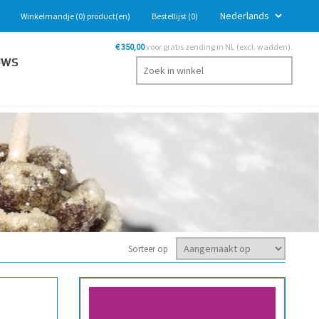
Winkelmandje
(0)
product(en)
Bestellijst
(0)
€ 350,00
voor gratis zending in NL (excl. wadden).
UWS
Sorteer op