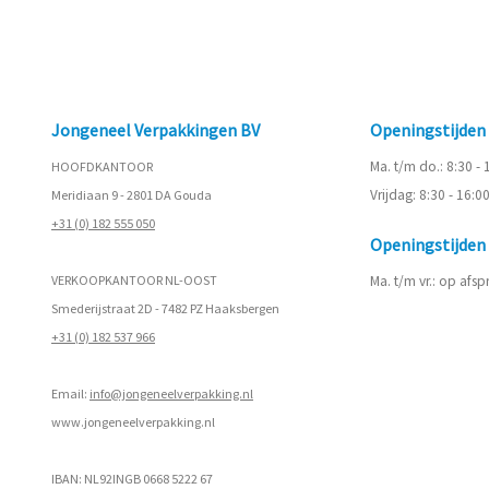
Jongeneel Verpakkingen BV
Openingstijde
Ma. t/m do.: 8:30 -
HOOFDKANTOOR
Vrijdag: 8:30 - 16:0
Meridiaan 9 - 2801 DA Gouda
+31 (0) 182 555 050
Openingstijde
VERKOOPKANTOOR NL-OOST
Ma. t/m vr.: op afs
Smederijstraat 2D - 7482 PZ Haaksbergen
+31 (0) 182 537 966
Email:
info@jongeneelverpakking.nl
www.
jongeneelverpakking.nl
IBAN: NL92INGB 0668 5222 67