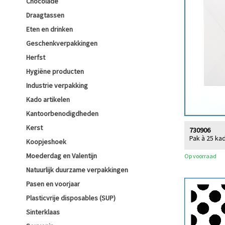
Chocolade
Draagtassen
Eten en drinken
Geschenkverpakkingen
Herfst
Hygiëne producten
Industrie verpakking
Kado artikelen
Kantoorbenodigdheden
Kerst
730906
Pak à 25 k
Koopjeshoek
Moederdag en Valentijn
Op voorraad
Natuurlijk duurzame verpakkingen
Pasen en voorjaar
Plasticvrije disposables (SUP)
Sinterklaas