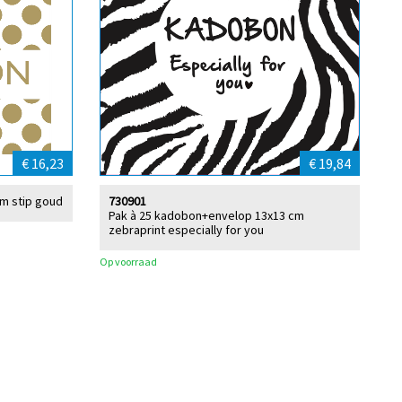
€ 16,23
€ 19,84
cm stip goud
730901
Pak à 25 kadobon+envelop 13x13 cm
zebraprint especially for you
Op voorraad