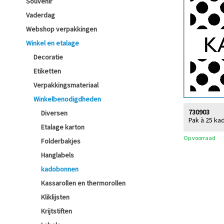
Souvenir
Vaderdag
Webshop verpakkingen
Winkel en etalage
Decoratie
Etiketten
Verpakkingsmateriaal
Winkelbenodigdheden
730903
Diversen
Pak à 25 ka
Etalage karton
Op voorraad
Folderbakjes
Hanglabels
kadobonnen
Kassarollen en thermorollen
Kliklijsten
Krijtstiften