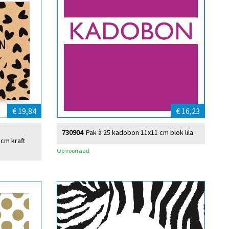
€ 19,84
€ 16,23
730904
Pak à 25 kadobon 11x11 cm blok lila
cm kraft
Op voorraad