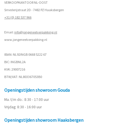
VERKOOPKANTOOR NL-OOST
Smederijstraat 2D - 7482 PZ Haaksbergen
+31 (0) 182 537 966
Email:
info@jongeneelverpakking.nl
www.
jongeneelverpakking.nl
IBAN: NL92INGB 0668 5222 67
BIC: INGBNL2A
KVK: 29007216
BTW/VAT: NL803367053B0
Openingstijden showroom Gouda
Ma. t/m do.: 8:30 - 17:00 uur
Vrijdag: 8:30 - 16:00 uur
Openingstijden showroom Haaksbergen