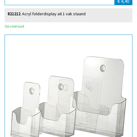
€ 4,40
821212
Acryl folderdisplay a6 1 vak staand
Op voorraad