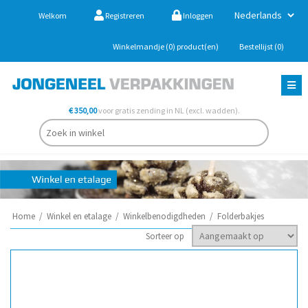
Welkom
Registreren
Inloggen
Winkelmandje
(0)
product(en)
Bestellijst
(0)
€ 350,00
voor gratis zending in NL (excl. wadden).
Home
/
Winkel en etalage
/
Winkelbenodigdheden
/
Folderbakjes
Sorteer op