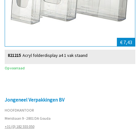
€ 7,43
821215
Acryl folderdisplay a4 1 vak staand
Op voorraad
Jongeneel Verpakkingen BV
HOOFDKANTOOR
Meridiaan 9 - 2801 DA Gouda
+31 (0) 182 555 050