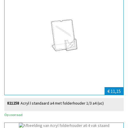
€ 11,15
821258
Acryl l standaard a4 met folderhouder 1/3 a4 (uc)
Op voorraad