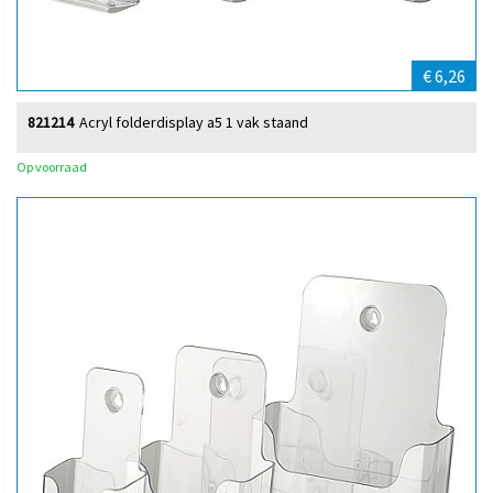
€ 6,26
821214
Acryl folderdisplay a5 1 vak staand
Op voorraad