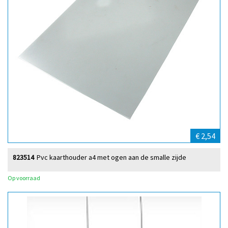
€ 2,54
823514
Pvc kaarthouder a4 met ogen aan de smalle zijde
Op voorraad