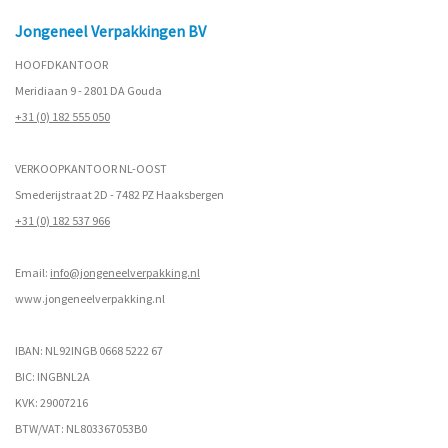
Jongeneel Verpakkingen BV
HOOFDKANTOOR
Meridiaan 9 - 2801 DA Gouda
+31 (0) 182 555 050
VERKOOPKANTOOR NL-OOST
Smederijstraat 2D - 7482 PZ Haaksbergen
+31 (0) 182 537 966
Email:
info@jongeneelverpakking.nl
www.
jongeneelverpakking.nl
IBAN: NL92INGB 0668 5222 67
BIC: INGBNL2A
KVK: 29007216
BTW/VAT: NL803367053B0