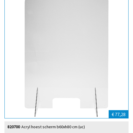
€ 77,28
820700
Acryl hoest scherm b60xh80 cm (uc)