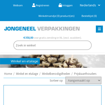
Welkom
Registreren
Inloggen
Winkelmandje
(0)
product(en)
Bestellijst
(0)
€ 350,00
voor gratis zending in NL (excl. wadden).
Home
/
Winkel en etalage
/
Winkelbenodigdheden
/
Prijskaarthouders
Sorteer op