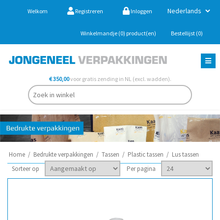
Welkom
Registreren
Inloggen
Winkelmandje
(0)
product(en)
Bestellijst
(0)
€ 350,00
voor gratis zending in NL (excl. wadden).
Home
/
Bedrukte verpakkingen
/
Tassen
/
Plastic tassen
/
Lus tassen
Sorteer op
Per pagina