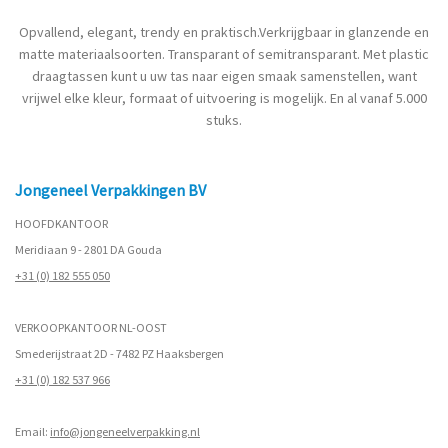
Opvallend, elegant, trendy en praktisch.Verkrijgbaar in glanzende en
matte materiaalsoorten. Transparant of semitransparant. Met plastic
draagtassen kunt u uw tas naar eigen smaak samenstellen, want
vrijwel elke kleur, formaat of uitvoering is mogelijk. En al vanaf 5.000
stuks.
Jongeneel Verpakkingen BV
HOOFDKANTOOR
Meridiaan 9 - 2801 DA Gouda
+31 (0) 182 555 050
VERKOOPKANTOOR NL-OOST
Smederijstraat 2D - 7482 PZ Haaksbergen
+31 (0) 182 537 966
Email:
info@jongeneelverpakking.nl