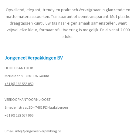
Opvallend, elegant, trendy en praktisch.Verkrijgbaar in glanzende en
matte materiaalsoorten. Transparant of semitransparant. Met plastic
draagtassen kunt u uw tas naar eigen smaak samenstellen, want
vrijwel elke kleur, formaat of uitvoering is mogelijk. En al vanaf 2.000
stuks.
Jongeneel Verpakkingen BV
HOOFDKANTOOR
Meridiaan 9 - 2801 DA Gouda
+31 (0) 182 555 050
VERKOOPKANTOOR NL-OOST
Smederijstraat 2D - 7482 PZ Haaksbergen
+31 (0) 182 537 966
Email:
info@jongeneelverpakking.nl