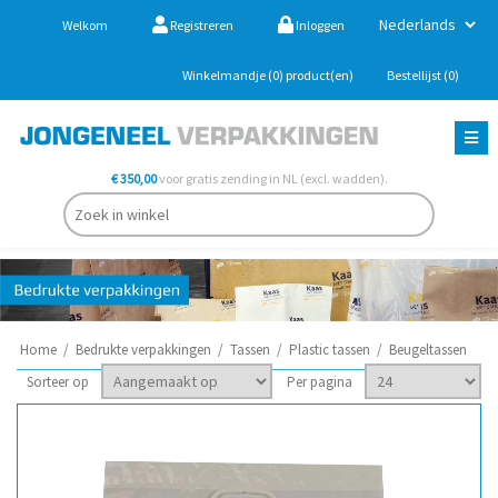
Welkom
Registreren
Inloggen
Winkelmandje
(0)
product(en)
Bestellijst
(0)
€ 350,00
voor gratis zending in NL (excl. wadden).
Home
/
Bedrukte verpakkingen
/
Tassen
/
Plastic tassen
/
Beugeltassen
Sorteer op
Per pagina