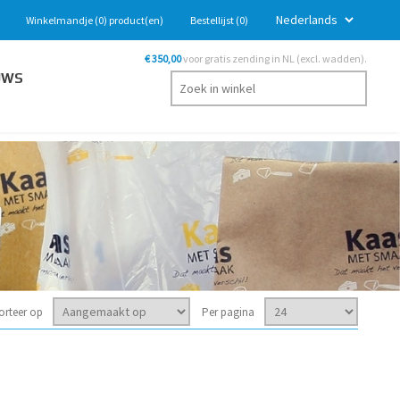
Winkelmandje
(0)
product(en)
Bestellijst
(0)
€ 350,00
voor gratis zending in NL (excl. wadden).
UWS
orteer op
Per pagina