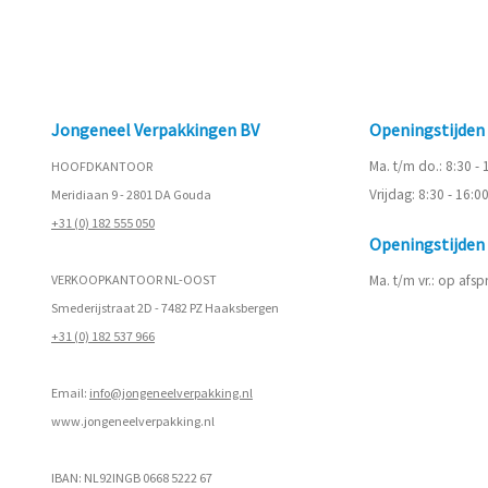
Jongeneel Verpakkingen BV
Openingstijde
Ma. t/m do.: 8:30 -
HOOFDKANTOOR
Vrijdag: 8:30 - 16:0
Meridiaan 9 - 2801 DA Gouda
+31 (0) 182 555 050
Openingstijde
VERKOOPKANTOOR NL-OOST
Ma. t/m vr.: op afs
Smederijstraat 2D - 7482 PZ Haaksbergen
+31 (0) 182 537 966
Email:
info@jongeneelverpakking.nl
www.
jongeneelverpakking.nl
IBAN: NL92INGB 0668 5222 67