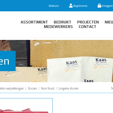
Welkom
Registreren
Inloggen
ASSORTIMENT
BEDRUKT
PROJECTEN
NIE
MEDEWERKERS
CONTACT
S
ukte verpakkingen
/
Dozen
/
Non food
/
Lingerie dozen