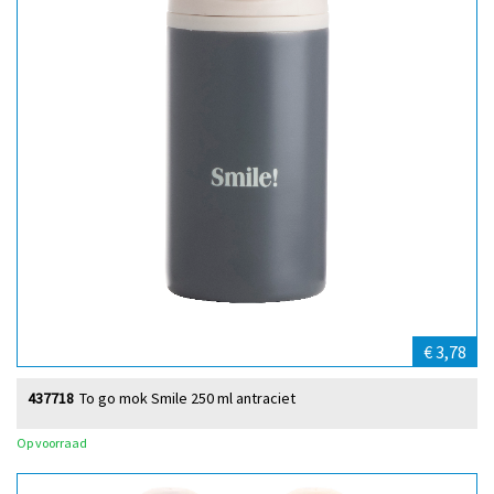
€ 3,78
437718
To go mok Smile 250 ml antraciet
Op voorraad