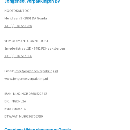
Jongeneel Verpakkingen BV
HOOFDKANTOOR
Meridiaan 9 - 2801 DA Gouda
+31 (0) 182 555 050
VERKOOPKANTOOR NL-OOST
Smederijstraat 2D - 7482 PZ Haaksbergen
+31 (0) 182 537 966
Email:
info@jongeneelverpakking.nl
www.
jongeneelverpakking.nl
IBAN: NL92INGB 0668 5222 67
BIC: INGBNL2A
KVK: 29007216
BTW/VAT: NL803367053B0
Openingstijden showroom Gouda