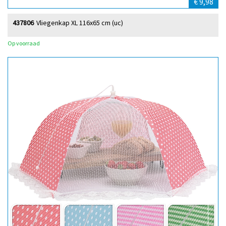
€ 9,98
437806
Vliegenkap XL 116x65 cm (uc)
Op voorraad