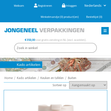
Welkom
Registreren
Inloggen
Winkelmandje
(0)
product(en)
Bestellijst
(0)
€ 350,00
voor gratis zending in NL (excl. wadden).
Home
/
Kado artikelen
/
Keuken en tafelen
/
Buiten
Sorteer op