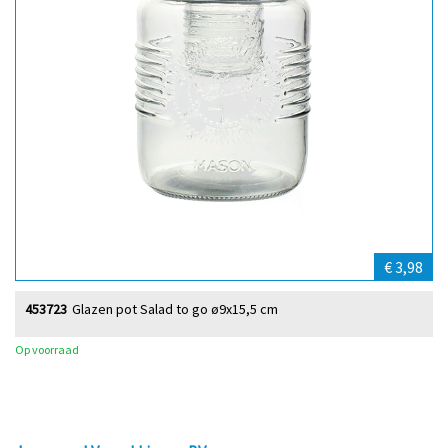
€ 3,98
453723
Glazen pot Salad to go ø9x15,5 cm
Op voorraad