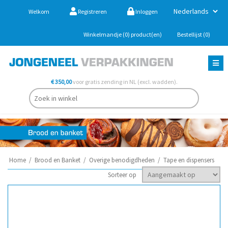
Welkom
Registreren
Inloggen
Winkelmandje
(0)
product(en)
Bestellijst
(0)
€ 350,00
voor gratis zending in NL (excl. wadden).
Home
/
Brood en Banket
/
Overige benodigdheden
/
Tape en dispensers
Sorteer op