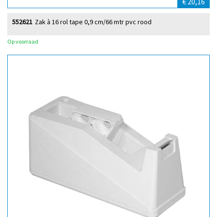
€ 20,16
552621
Zak à 16 rol tape 0,9 cm/66 mtr pvc rood
Op voorraad