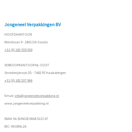
Jongeneel Verpakkingen BV
HOOFDKANTOOR
Meridiaan 9 - 2801 DA Gouda
+31 (0) 182 555 050
VERKOOPKANTOOR NL-OOST
Smederijstraat 2D - 7482 PZ Haaksbergen
+31 (0) 182 537 966
Email:
info@jongeneelverpakking.nl
www.
jongeneelverpakking.nl
IBAN: NL92INGB 0668 5222 67
BIC: INGBNL2A