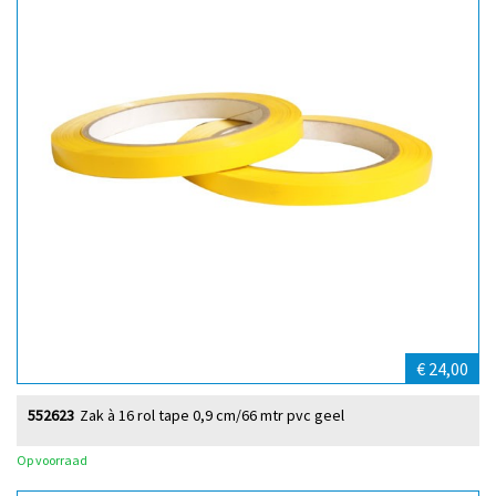
€ 24,00
552623
Zak à 16 rol tape 0,9 cm/66 mtr pvc geel
Op voorraad