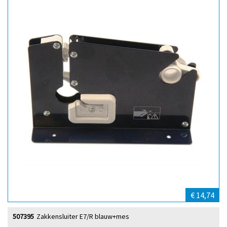
€ 14,74
507395
Zakkensluiter E7/R blauw+mes