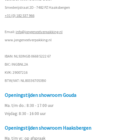
Smederijstraat 2D - 7482 PZ Haaksbergen
+31 (0) 182 537 966
Email:
info@jongeneelverpakking.nl
www.
jongeneelverpakking.nl
IBAN: NL92INGB 0668 5222 67
BIC: INGBNL2A
KVK: 29007216
BTW/VAT: NL803367053B0
Openingstijden showroom Gouda
Ma. t/m do.: 8:30 - 17:00 uur
Vrijdag: 8:30 - 16:00 uur
Openingstijden showroom Haaksbergen
Ma. t/m vr.: op afspraak