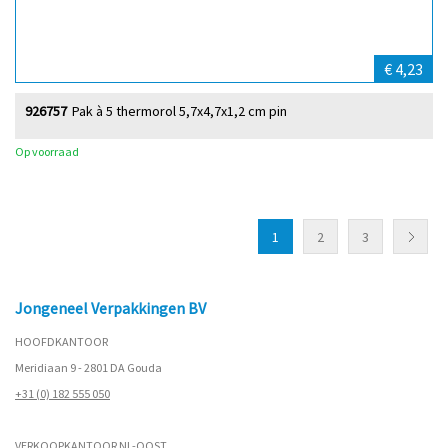
€ 4,23
926757
Pak à 5 thermorol 5,7x4,7x1,2 cm pin
Op voorraad
1
2
3
Jongeneel Verpakkingen BV
HOOFDKANTOOR
Meridiaan 9 - 2801 DA Gouda
+31 (0) 182 555 050
VERKOOPKANTOOR NL-OOST