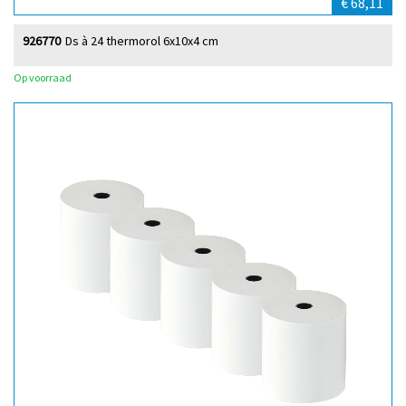
€ 68,11
926770
Ds à 24 thermorol 6x10x4 cm
Op voorraad