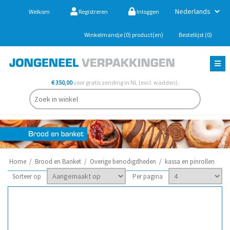
Welkom
Registreren
Inloggen
Winkelmandje
(0)
product(en)
Bestellijst
(0)
€ 350,00
voor gratis zending in NL (excl. wadden).
Home
/
Brood en Banket
/
Overige benodigdheden
/
kassa en pinrollen
Sorteer op
Per pagina