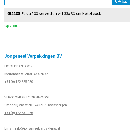
€ 4,62
611105
Pak à 500 servetten wit 33x 33 cm Hotel excl.
Op voorraad
Jongeneel Verpakkingen BV
HOOFDKANTOOR
Meridiaan 9 - 2801 DA Gouda
+31 (0) 182 555 050
VERKOOPKANTOOR NL-OOST
Smederijstraat 2D - 7482 PZ Haaksbergen
+31 (0) 182 537 966
Email:
info@jongeneelverpakking.nl