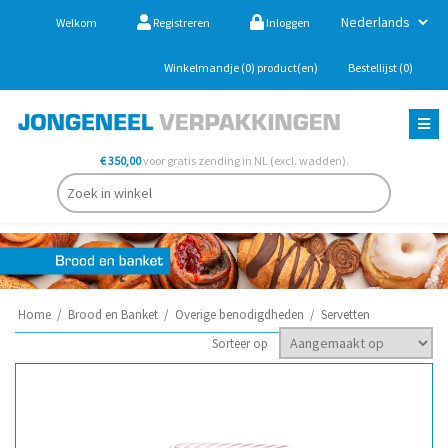
Welkom
Registreren
Inloggen
Winkelmandje
(0)
product(en)
Bestellijst
(0)
€ 350,00
voor gratis zending in NL (excl. wadden).
Home
/
Brood en Banket
/
Overige benodigdheden
/
Servetten
Sorteer op