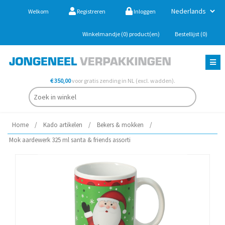
Welkom
Registreren
Inloggen
Winkelmandje
(0)
product(en)
Bestellijst
(0)
€ 350,00
voor gratis zending in NL (excl. wadden).
Home
/
Kado artikelen
/
Bekers & mokken
/
Mok aardewerk 325 ml santa & friends assorti