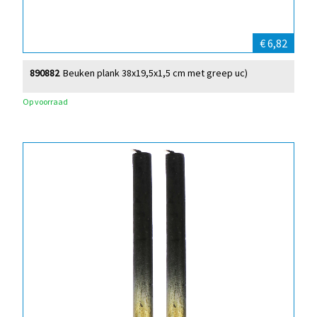
€ 6,82
890882
Beuken plank 38x19,5x1,5 cm met greep uc)
Op voorraad