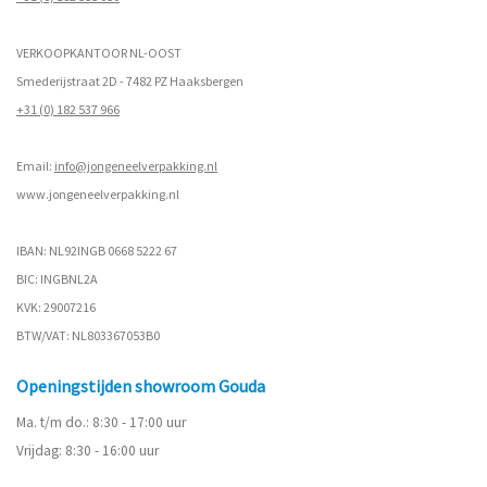
VERKOOPKANTOOR NL-OOST
Smederijstraat 2D - 7482 PZ Haaksbergen
+31 (0) 182 537 966
Email:
info@jongeneelverpakking.nl
www.
jongeneelverpakking.nl
IBAN: NL92INGB 0668 5222 67
BIC: INGBNL2A
KVK: 29007216
BTW/VAT: NL803367053B0
Openingstijden showroom Gouda
Ma. t/m do.: 8:30 - 17:00 uur
Vrijdag: 8:30 - 16:00 uur