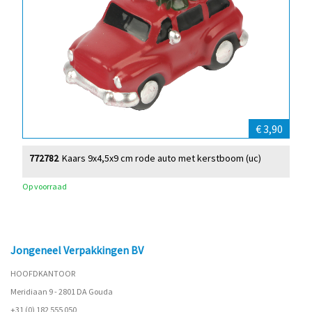
€ 3,90
772782
Kaars 9x4,5x9 cm rode auto met kerstboom (uc)
Op voorraad
Jongeneel Verpakkingen BV
HOOFDKANTOOR
Meridiaan 9 - 2801 DA Gouda
+31 (0) 182 555 050