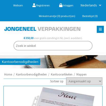
Welkom
Registreren
Inloggen
Winkelmandje
(0)
product(en)
Bestellijst
(0)
€ 350,00
voor gratis zending in NL (excl. wadden).
Home
/
Kantoorbenodigdheden
/
Kantoorartikelen
/
Mappen
Sorteer op