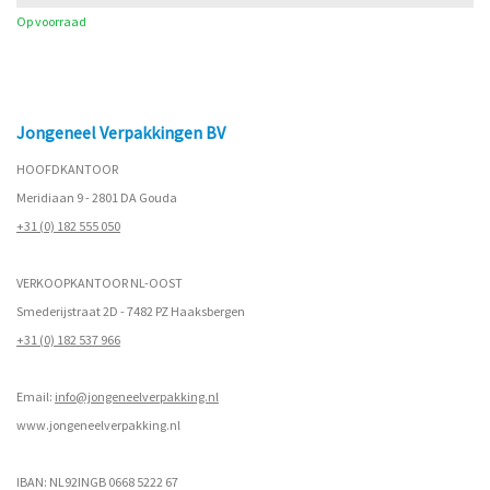
Op voorraad
Jongeneel Verpakkingen BV
HOOFDKANTOOR
Meridiaan 9 - 2801 DA Gouda
+31 (0) 182 555 050
VERKOOPKANTOOR NL-OOST
Smederijstraat 2D - 7482 PZ Haaksbergen
+31 (0) 182 537 966
Email:
info@jongeneelverpakking.nl
www.
jongeneelverpakking.nl
IBAN: NL92INGB 0668 5222 67