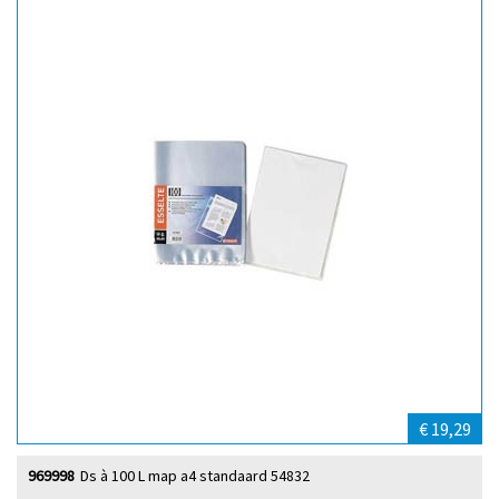
€ 19,29
969998
Ds à 100 L map a4 standaard 54832