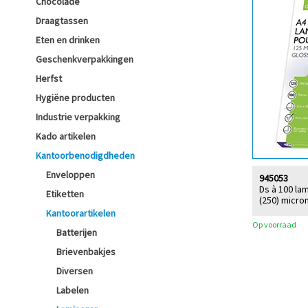
Chocolade
Draagtassen
Eten en drinken
Geschenkverpakkingen
Herfst
Hygiëne producten
Industrie verpakking
Kado artikelen
Kantoorbenodigdheden
Enveloppen
945053
Ds à 100 la
Etiketten
(250) micro
Kantoorartikelen
Op voorraad
Batterijen
Brievenbakjes
Diversen
Labelen