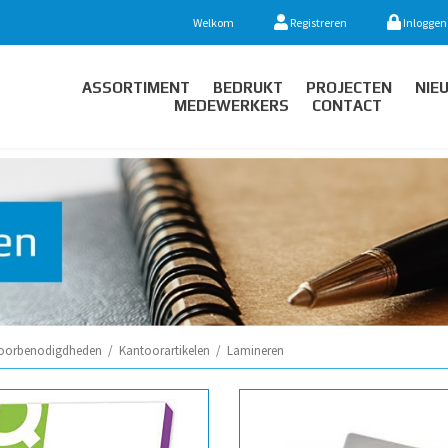
Welkom
Registreren
Inloggen
ASSORTIMENT
BEDRUKT
PROJECTEN
NIE
MEDEWERKERS
CONTACT
oorbenodigdheden
/
Kantoorartikelen
/
Lamineren