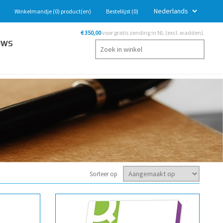
Winkelmandje
(0)
product(en)
Bestellijst
(0)
€ 350,00
voor gratis zending in NL (excl. wadden).
UWS
Sorteer op