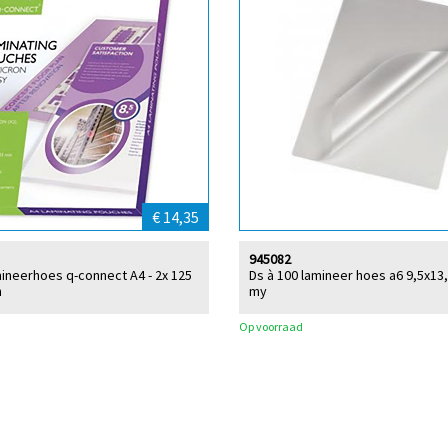
€ 14,35
945082
mineerhoes q-connect A4 - 2x 125
Ds à 100 lamineer hoes a6 9,5x13
n
my
Op voorraad