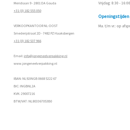
Vrijdag: 8:30 - 16:0
Meridiaan 9 - 2801 DA Gouda
+31 (0) 182 555 050
Openingstijde
VERKOOPKANTOOR NL-OOST
Ma. t/m vr.: op afs
Smederijstraat 2D - 7482 PZ Haaksbergen
+31 (0) 182 537 966
Email:
info@jongeneelverpakking.nl
www.
jongeneelverpakking.nl
IBAN: NL92INGB 0668 5222 67
BIC: INGBNL2A
KVK: 29007216
BTW/VAT: NL803367053B0