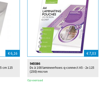
€ 6,16
€ 7,03
945086
,5 cm 125
Ds à 100 lamineerhoes q-connect A5 - 2x 125
(250) micron
Op voorraad