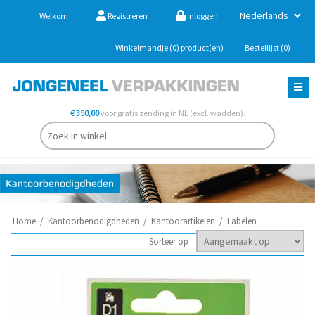
Welkom
Registreren
Inloggen
Winkelmandje
(0)
product(en)
Bestellijst
(0)
€ 350,00
voor gratis zending in NL (excl. wadden).
Home
/
Kantoorbenodigdheden
/
Kantoorartikelen
/
Labelen
Sorteer op