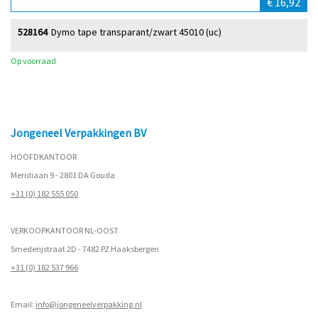
€ 16,92
528164
Dymo tape transparant/zwart 45010 (uc)
Op voorraad
Jongeneel Verpakkingen BV
HOOFDKANTOOR
Meridiaan 9 - 2801 DA Gouda
+31 (0) 182 555 050
VERKOOPKANTOOR NL-OOST
Smederijstraat 2D - 7482 PZ Haaksbergen
+31 (0) 182 537 966
Email:
info@jongeneelverpakking.nl