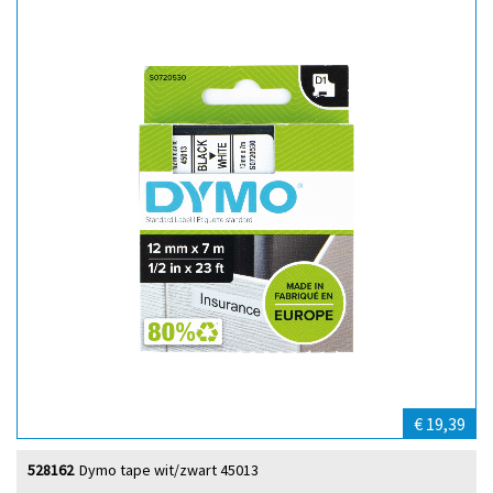
€ 19,39
528162
Dymo tape wit/zwart 45013