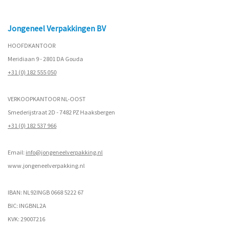
Jongeneel Verpakkingen BV
HOOFDKANTOOR
Meridiaan 9 - 2801 DA Gouda
+31 (0) 182 555 050
VERKOOPKANTOOR NL-OOST
Smederijstraat 2D - 7482 PZ Haaksbergen
+31 (0) 182 537 966
Email:
info@jongeneelverpakking.nl
www.
jongeneelverpakking.nl
IBAN: NL92INGB 0668 5222 67
BIC: INGBNL2A
KVK: 29007216