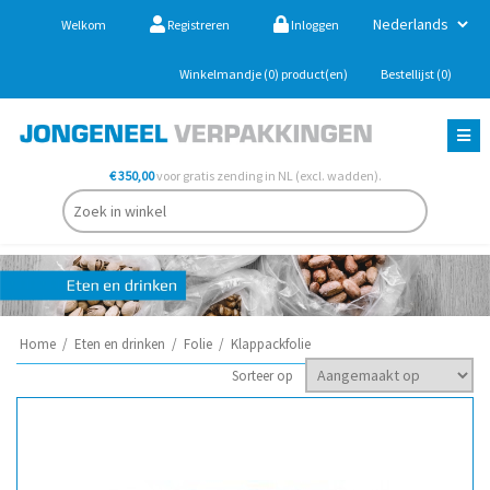
Welkom
Registreren
Inloggen
Winkelmandje
(0)
product(en)
Bestellijst
(0)
€ 350,00
voor gratis zending in NL (excl. wadden).
Home
/
Eten en drinken
/
Folie
/
Klappackfolie
Sorteer op