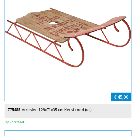
€ 45,00
775488
Arreslee 129x71x35 cm Kerst rood (uc)
Op voorraad