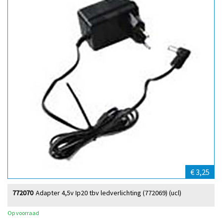
€ 3,25
772070
Adapter 4,5v Ip20 tbv ledverlichting (772069) (ucl)
Op voorraad