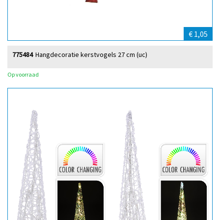
€ 1,05
775484
Hangdecoratie kerstvogels 27 cm (uc)
Op voorraad