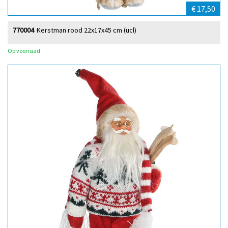
€ 17,50
770004
Kerstman rood 22x17x45 cm (ucl)
Op voorraad