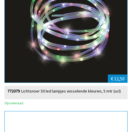
€ 12,50
772079
Lichtsnoer 50 led lampjes wisselende kleuren, 5 mtr (ucl)
Op voorraad