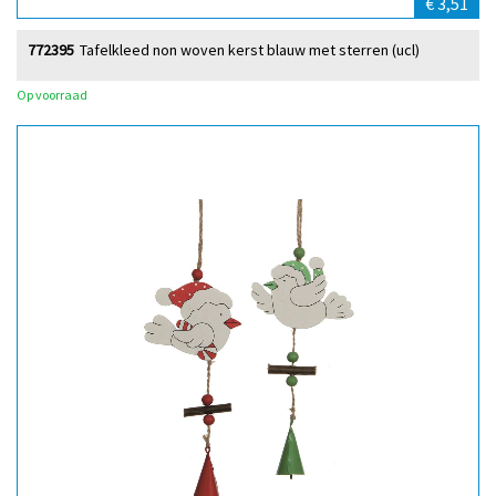
€ 3,51
772395
Tafelkleed non woven kerst blauw met sterren (ucl)
Op voorraad