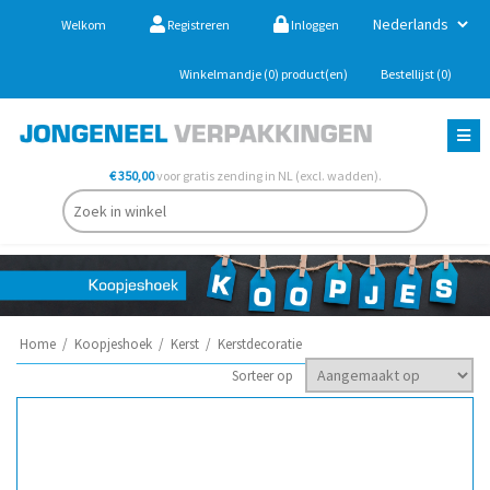
Welkom
Registreren
Inloggen
Winkelmandje
(0)
product(en)
Bestellijst
(0)
€ 350,00
voor gratis zending in NL (excl. wadden).
Home
/
Koopjeshoek
/
Kerst
/
Kerstdecoratie
Sorteer op