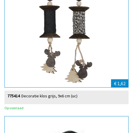
€ 1,62
775414
Decoratie klos grijs, 9x6 cm (uc)
Op voorraad