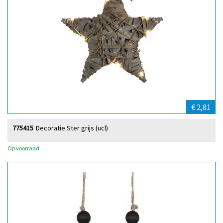
€ 2,81
775415
Decoratie Ster grijs (ucl)
Op voorraad