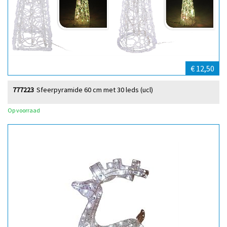
€ 12,50
777223
Sfeerpyramide 60 cm met 30 leds (ucl)
Op voorraad