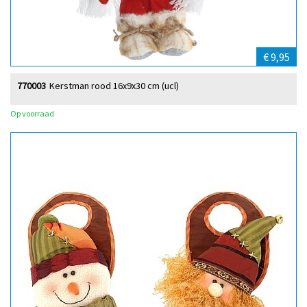
€ 9,95
770003
Kerstman rood 16x9x30 cm (ucl)
Op voorraad