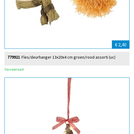
€ 2,40
779921
Fles/deurhanger 13x20x4 cm groen/rood assorti (uc)
Op voorraad