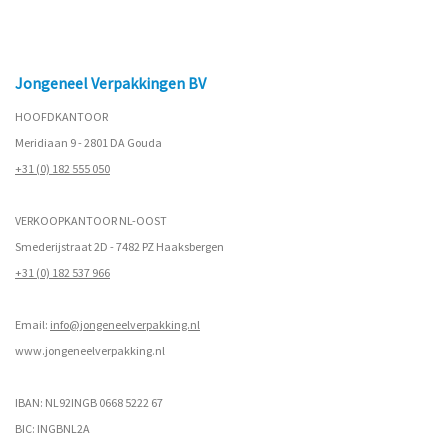
Jongeneel Verpakkingen BV
HOOFDKANTOOR
Meridiaan 9 - 2801 DA Gouda
+31 (0) 182 555 050
VERKOOPKANTOOR NL-OOST
Smederijstraat 2D - 7482 PZ Haaksbergen
+31 (0) 182 537 966
Email:
info@jongeneelverpakking.nl
www.
jongeneelverpakking.nl
IBAN: NL92INGB 0668 5222 67
BIC: INGBNL2A