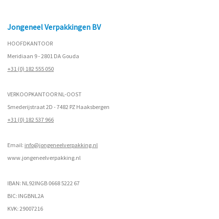
Jongeneel Verpakkingen BV
HOOFDKANTOOR
Meridiaan 9 - 2801 DA Gouda
+31 (0) 182 555 050
VERKOOPKANTOOR NL-OOST
Smederijstraat 2D - 7482 PZ Haaksbergen
+31 (0) 182 537 966
Email:
info@jongeneelverpakking.nl
www.
jongeneelverpakking.nl
IBAN: NL92INGB 0668 5222 67
BIC: INGBNL2A
KVK: 29007216