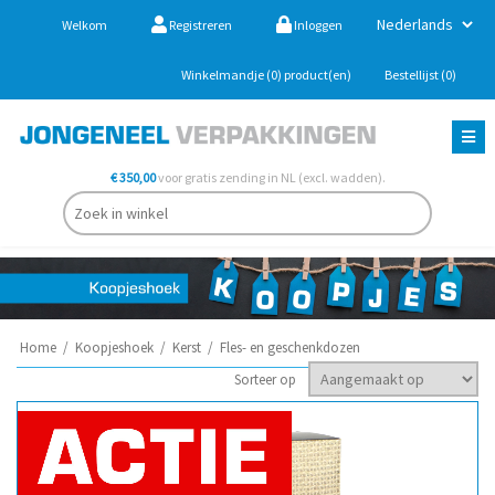
Welkom
Registreren
Inloggen
Winkelmandje
(0)
product(en)
Bestellijst
(0)
€ 350,00
voor gratis zending in NL (excl. wadden).
Home
/
Koopjeshoek
/
Kerst
/
Fles- en geschenkdozen
Sorteer op