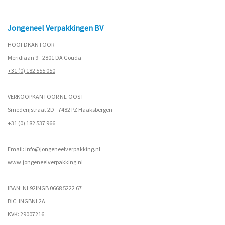
Jongeneel Verpakkingen BV
HOOFDKANTOOR
Meridiaan 9 - 2801 DA Gouda
+31 (0) 182 555 050
VERKOOPKANTOOR NL-OOST
Smederijstraat 2D - 7482 PZ Haaksbergen
+31 (0) 182 537 966
Email:
info@jongeneelverpakking.nl
www.
jongeneelverpakking.nl
IBAN: NL92INGB 0668 5222 67
BIC: INGBNL2A
KVK: 29007216