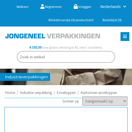
Welkom
Registreren
Inloggen
Winkelmandje
(0)
product(en)
Bestellijst
(0)
€ 350,00
voor gratis zending in NL (excl. wadden).
Home
/
Industrie verpakking
/
Enveloppen
/
Kartonnen enveloppen
Sorteer op