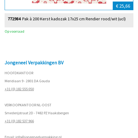
€ 25,66
772984
Pak à 200 Kerst kadozak 17x25 cm Rendier rood/wit (ucl)
Op voorraad
Jongeneel Verpakkingen BV
HOOFDKANTOOR
Meridiaan 9 - 2801 DA Gouda
+31 (0) 182 555 050
VERKOOPKANTOOR NL-OOST
Smederijstraat 2D - 7482 PZ Haaksbergen
+31 (0) 182 537 966
Email:
info@jongeneelverpakking.nl