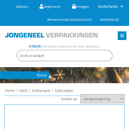
Welkom
Registreren
Inloggen
Winkelmandje
(0)
product(en)
Bestellijst
(0)
€ 350,00
voor gratis zending in NL (excl. wadden).
Home
/
Kerst
/
Kadopapier
/
Kadozakjes
Sorteer op