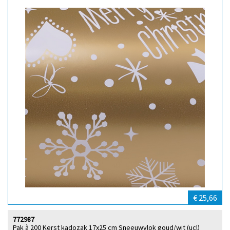
€ 25,66
772987
Pak à 200 Kerst kadozak 17x25 cm Sneeuwvlok goud/wit (ucl)