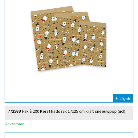
€ 25,66
772989
Pak à 200 Kerst kadozak 17x25 cm kraft sneeuwpop (ucl)
Op voorraad