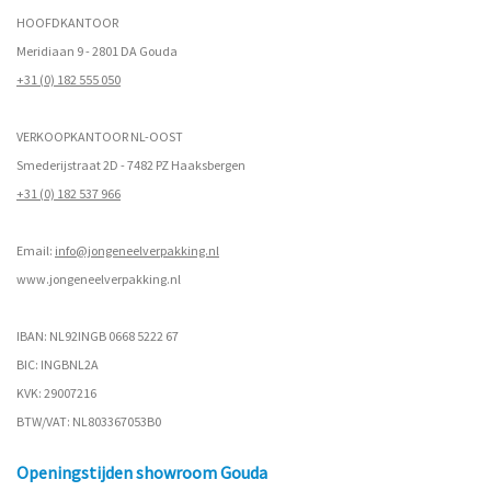
HOOFDKANTOOR
Meridiaan 9 - 2801 DA Gouda
+31 (0) 182 555 050
VERKOOPKANTOOR NL-OOST
Smederijstraat 2D - 7482 PZ Haaksbergen
+31 (0) 182 537 966
Email:
info@jongeneelverpakking.nl
www.
jongeneelverpakking.nl
IBAN: NL92INGB 0668 5222 67
BIC: INGBNL2A
KVK: 29007216
BTW/VAT: NL803367053B0
Openingstijden showroom Gouda