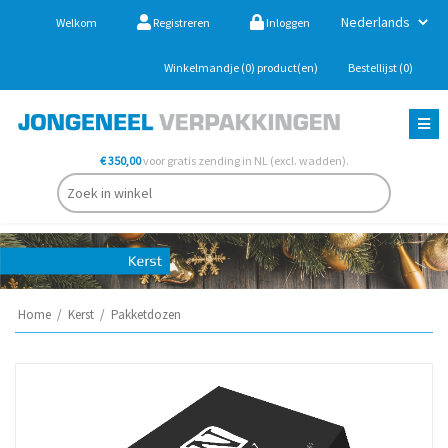
Welkom
Registreren
Inloggen
Winkelmandje
(0)
product(en)
Bestellijst
(0)
€ 350,00
voor gratis zending in NL (excl. wadden).
Home
/
Kerst
/
Pakketdozen