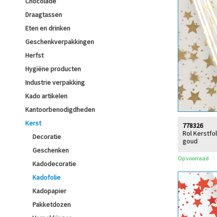
Chocolade
Draagtassen
Eten en drinken
Geschenkverpakkingen
Herfst
Hygiëne producten
Industrie verpakking
Kado artikelen
Kantoorbenodigdheden
Kerst
778326
Rol Kerstfo
Decoratie
goud
Geschenken
Op voorraad
Kadodecoratie
Kadofolie
Kadopapier
Pakketdozen