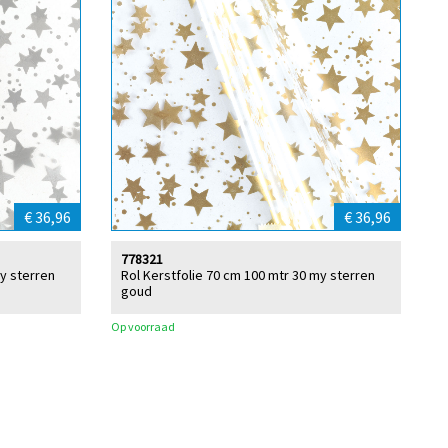
€ 36,96
€ 36,96
778321
my sterren
Rol Kerstfolie 70 cm 100 mtr 30 my sterren
goud
Op voorraad