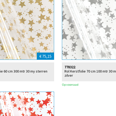
€ 75,15
778322
lie 60 cm 300 mtr 30 my sterren
Rol Kerstfolie 70 cm 100 mtr 30 
zilver
Op voorraad