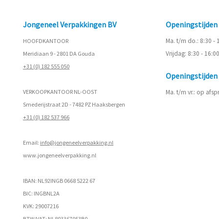
Jongeneel Verpakkingen BV
Openingstijde
Ma. t/m do.: 8:30 -
HOOFDKANTOOR
Vrijdag: 8:30 - 16:0
Meridiaan 9 - 2801 DA Gouda
+31 (0) 182 555 050
Openingstijde
VERKOOPKANTOOR NL-OOST
Ma. t/m vr.: op afs
Smederijstraat 2D - 7482 PZ Haaksbergen
+31 (0) 182 537 966
Email:
info@jongeneelverpakking.nl
www.
jongeneelverpakking.nl
IBAN: NL92INGB 0668 5222 67
BIC: INGBNL2A
KVK: 29007216
BTW/VAT: NL803367053B0