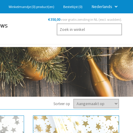
Winkelmandje
(0)
product(en)
Bestellijst
(0)
€ 350,00
voor gratis zending in NL (excl. wadden).
UWS
Sorteer op