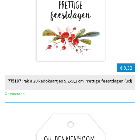
€ 8,32
775187
Pak à 20 kadokaartjes 5,2x8,2 cm Prettige feestdagen (ucl)
Op voorraad