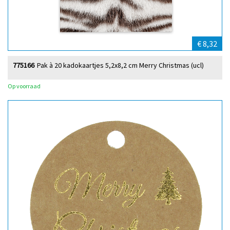
€ 8,32
775166
Pak à 20 kadokaartjes 5,2x8,2 cm Merry Christmas (ucl)
Op voorraad