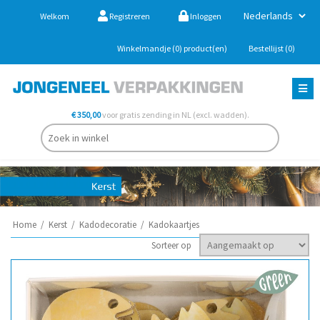
Welkom
Registreren
Inloggen
Winkelmandje
(0)
product(en)
Bestellijst
(0)
€ 350,00
voor gratis zending in NL (excl. wadden).
Home
/
Kerst
/
Kadodecoratie
/
Kadokaartjes
Sorteer op