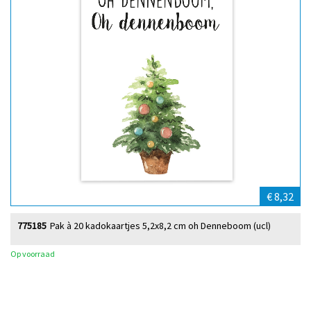
€ 8,32
775185
Pak à 20 kadokaartjes 5,2x8,2 cm oh Denneboom (ucl)
Op voorraad