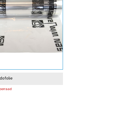
dofolie
voorraad