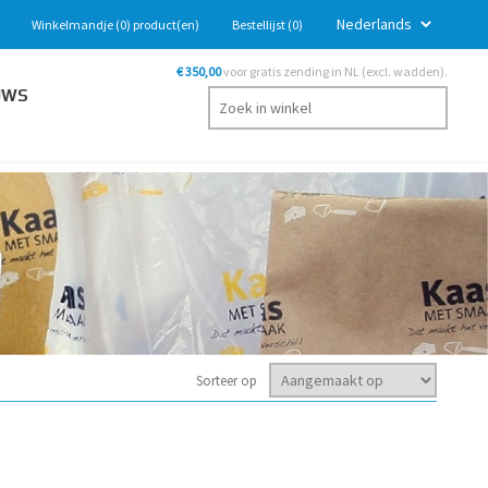
Winkelmandje
(0)
product(en)
Bestellijst
(0)
€ 350,00
voor gratis zending in NL (excl. wadden).
UWS
Sorteer op