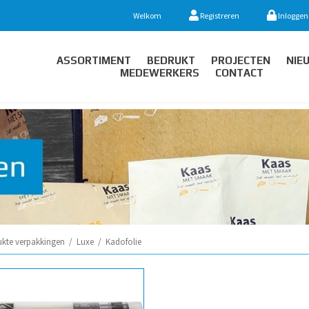
Welkom
Registreren
Inloggen
ASSORTIMENT
BEDRUKT
PROJECTEN
NIE
MEDEWERKERS
CONTACT
ukte verpakkingen
/
Luxe
/
Kadofolie