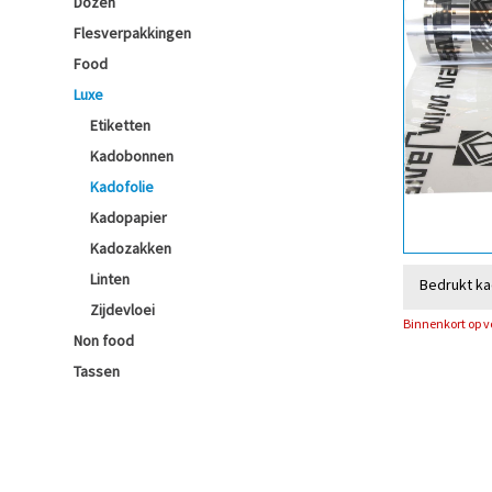
Dozen
Flesverpakkingen
Food
Luxe
Etiketten
Kadobonnen
Kadofolie
Kadopapier
Kadozakken
Linten
Bedrukt ka
Zijdevloei
Binnenkort op 
Non food
Tassen