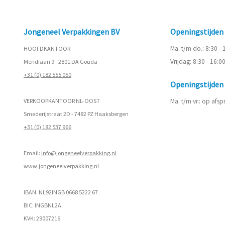
Jongeneel Verpakkingen BV
Openingstijde
Ma. t/m do.: 8:30 -
HOOFDKANTOOR
Vrijdag: 8:30 - 16:0
Meridiaan 9 - 2801 DA Gouda
+31 (0) 182 555 050
Openingstijde
VERKOOPKANTOOR NL-OOST
Ma. t/m vr.: op afs
Smederijstraat 2D - 7482 PZ Haaksbergen
+31 (0) 182 537 966
Email:
info@jongeneelverpakking.nl
www.
jongeneelverpakking.nl
IBAN: NL92INGB 0668 5222 67
BIC: INGBNL2A
KVK: 29007216