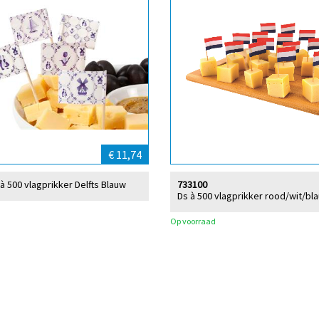
€ 11,74
à 500 vlagprikker Delfts Blauw
733100
Ds à 500 vlagprikker rood/wit/bl
Op voorraad