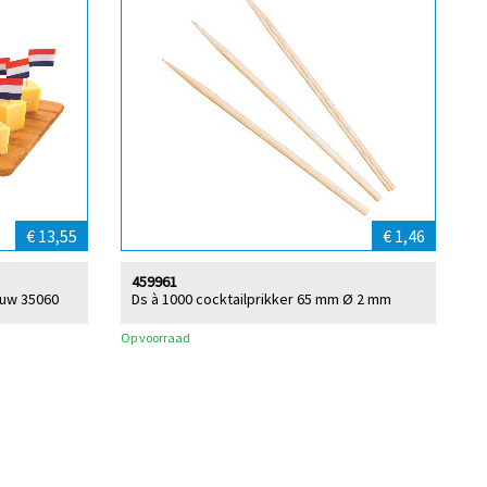
€ 13,55
€ 1,46
459961
auw 35060
Ds à 1000 cocktailprikker 65 mm Ø 2 mm
Op voorraad