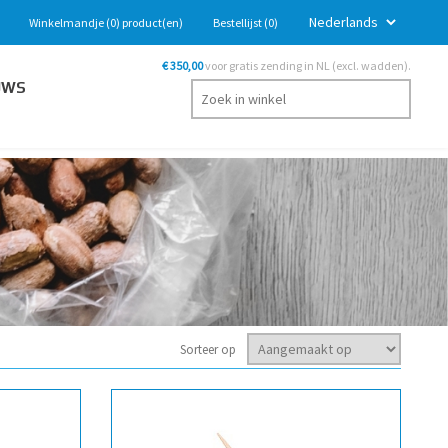
Winkelmandje
(0)
product(en)
Bestellijst
(0)
€ 350,00
voor gratis zending in NL (excl. wadden).
UWS
Sorteer op