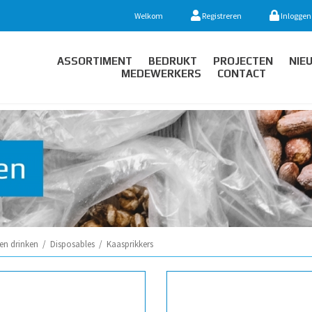
Welkom
Registreren
Inloggen
ASSORTIMENT
BEDRUKT
PROJECTEN
NIE
MEDEWERKERS
CONTACT
en drinken
/
Disposables
/
Kaasprikkers