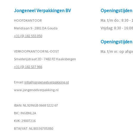
Jongeneel Verpakkingen BV
Openingstijde
Ma. t/m do.: 8:30 -
HOOFDKANTOOR
Vrijdag: 8:30 - 16:0
Meridiaan 9 - 2801 DA Gouda
+31 (0) 182 555 050
Openingstijde
VERKOOPKANTOOR NL-OOST
Ma. t/m vr.: op afs
Smederijstraat 2D - 7482 PZ Haaksbergen
+31 (0) 182 537 966
Email:
info@jongeneelverpakking.nl
www.
jongeneelverpakking.nl
IBAN: NL92INGB 0668 5222 67
BIC: INGBNL2A
KVK: 29007216
BTW/VAT: NL803367053B0