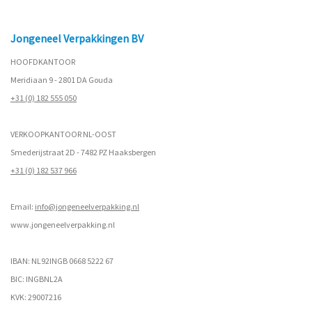
Jongeneel Verpakkingen BV
HOOFDKANTOOR
Meridiaan 9 - 2801 DA Gouda
+31 (0) 182 555 050
VERKOOPKANTOOR NL-OOST
Smederijstraat 2D - 7482 PZ Haaksbergen
+31 (0) 182 537 966
Email:
info@jongeneelverpakking.nl
www.
jongeneelverpakking.nl
IBAN: NL92INGB 0668 5222 67
BIC: INGBNL2A
KVK: 29007216