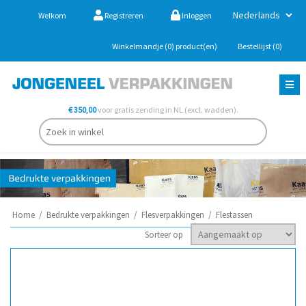
Welkom
Registreren
Inloggen
Winkelmandje
(0)
product(en)
Bestellijst
(0)
€ 350,00
voor gratis zending in NL (excl. wadden).
Home
/
Bedrukte verpakkingen
/
Flesverpakkingen
/
Flestassen
Sorteer op