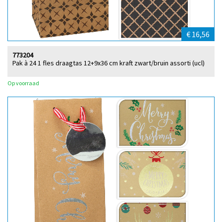
€ 16,56
773204
Pak à 24 1 fles draagtas 12+9x36 cm kraft zwart/bruin assorti (ucl)
Op voorraad