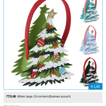
€ 2,80
773148
Vilten tasje 19 cm kerstbomen assorti
Op voorraad