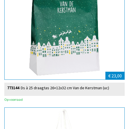
€ 23,00
773144
Ds à 25 draagtas 26+12x32 cm Van de Kerstman (uc)
Op voorraad