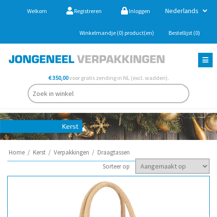
Welkom
Registreren
Inloggen
Winkelmandje
(0)
product(en)
Bestellijst
(0)
€ 350,00
voor gratis zending in NL (excl. wadden).
Home
/
Kerst
/
Verpakkingen
/
Draagtassen
Sorteer op