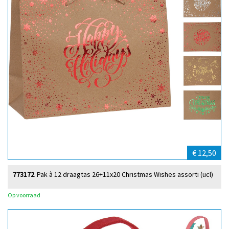
€ 12,50
773172
Pak à 12 draagtas 26+11x20 Christmas Wishes assorti (ucl)
Op voorraad