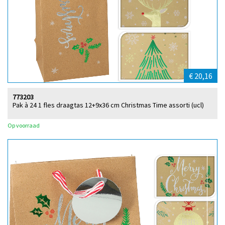
€ 20,16
773203
Pak à 24 1 fles draagtas 12+9x36 cm Christmas Time assorti (ucl)
Op voorraad