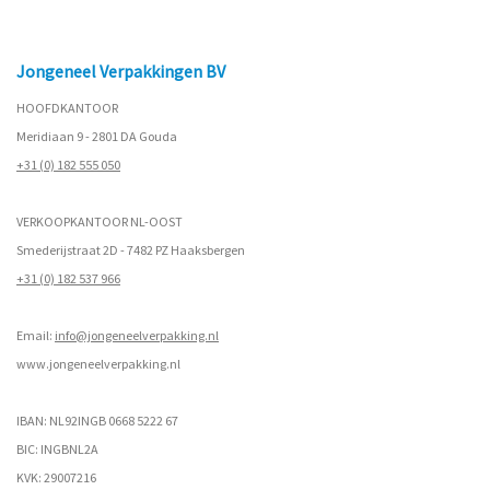
Jongeneel Verpakkingen BV
HOOFDKANTOOR
Meridiaan 9 - 2801 DA Gouda
+31 (0) 182 555 050
VERKOOPKANTOOR NL-OOST
Smederijstraat 2D - 7482 PZ Haaksbergen
+31 (0) 182 537 966
Email:
info@jongeneelverpakking.nl
www.
jongeneelverpakking.nl
IBAN: NL92INGB 0668 5222 67
BIC: INGBNL2A
KVK: 29007216