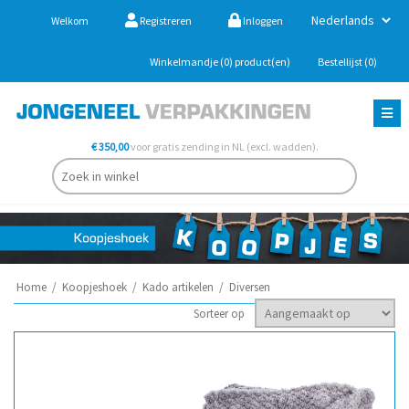
Welkom
Registreren
Inloggen
Winkelmandje
(0)
product(en)
Bestellijst
(0)
€ 350,00
voor gratis zending in NL (excl. wadden).
Home
/
Koopjeshoek
/
Kado artikelen
/
Diversen
Sorteer op