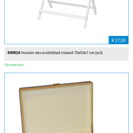
€ 17,50
890624
Houten decoratieblad staand 70x50x7 cm (ucl)
Op voorraad