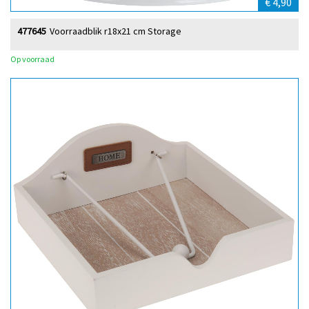
€ 4,90
477645
Voorraadblik r18x21 cm Storage
Op voorraad