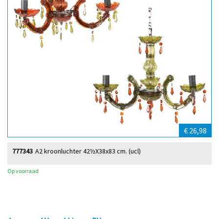
€ 26,98
777343
A2 kroonluchter 42½X38x83 cm. (ucl)
Op voorraad