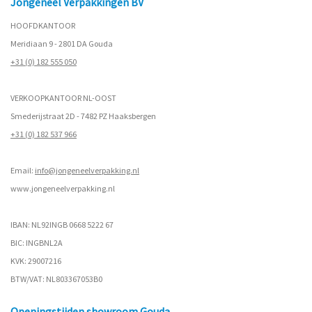
Jongeneel Verpakkingen BV
HOOFDKANTOOR
Meridiaan 9 - 2801 DA Gouda
+31 (0) 182 555 050
VERKOOPKANTOOR NL-OOST
Smederijstraat 2D - 7482 PZ Haaksbergen
+31 (0) 182 537 966
Email:
info@jongeneelverpakking.nl
www.
jongeneelverpakking.nl
IBAN: NL92INGB 0668 5222 67
BIC: INGBNL2A
KVK: 29007216
BTW/VAT: NL803367053B0
Openingstijden showroom Gouda