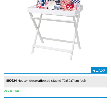
€ 17,50
890624
Houten decoratieblad staand 70x50x7 cm (ucl)
Op voorraad