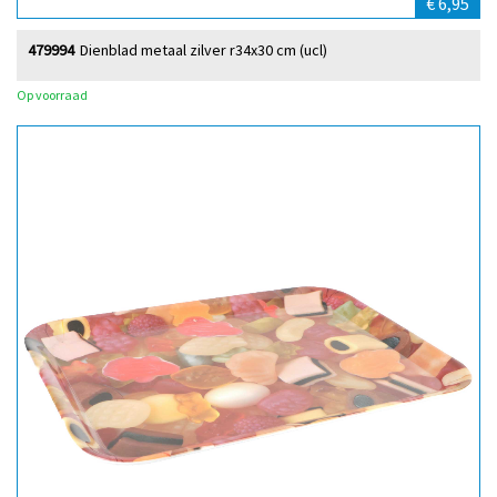
€ 6,95
479994
Dienblad metaal zilver r34x30 cm (ucl)
Op voorraad