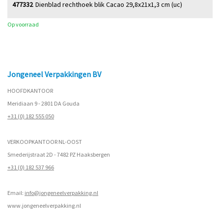
477332
Dienblad rechthoek blik Cacao 29,8x21x1,3 cm (uc)
Op voorraad
Jongeneel Verpakkingen BV
HOOFDKANTOOR
Meridiaan 9 - 2801 DA Gouda
+31 (0) 182 555 050
VERKOOPKANTOOR NL-OOST
Smederijstraat 2D - 7482 PZ Haaksbergen
+31 (0) 182 537 966
Email:
info@jongeneelverpakking.nl
www.
jongeneelverpakking.nl