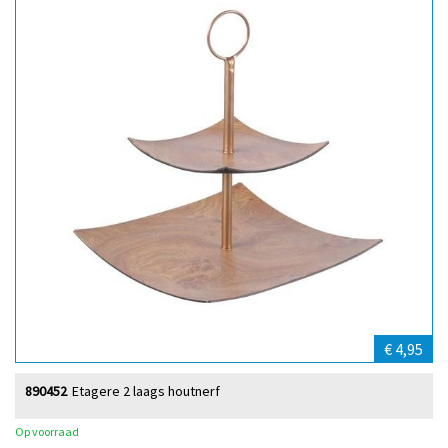
€ 4,95
890452
Etagere 2 laags houtnerf
Op voorraad