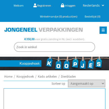
Welkom
Registreren
Inloggen
Winkelmandje
(0)
product(en)
Bestellijst
(0)
€ 350,00
voor gratis zending in NL (excl. wadden).
Home
/
Koopjeshoek
/
Kado artikelen
/
Dienbladen
Sorteer op