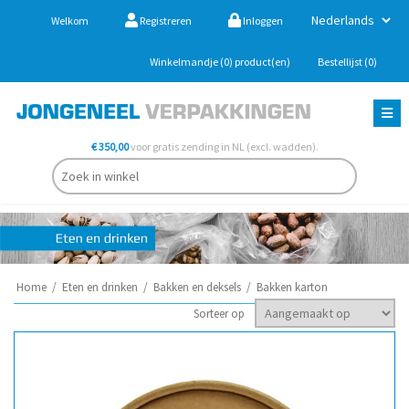
Welkom
Registreren
Inloggen
Winkelmandje
(0)
product(en)
Bestellijst
(0)
€ 350,00
voor gratis zending in NL (excl. wadden).
Home
/
Eten en drinken
/
Bakken en deksels
/
Bakken karton
Sorteer op