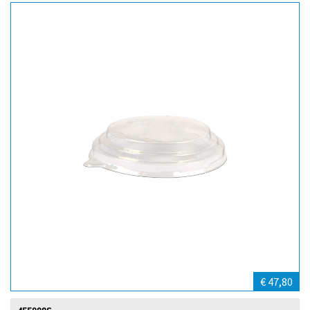
€ 47,80