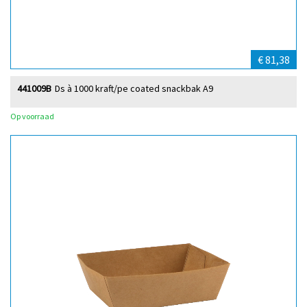
€ 81,38
441009B
Ds à 1000 kraft/pe coated snackbak A9
Op voorraad