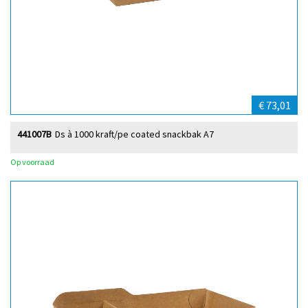
€ 73,01
441007B
Ds à 1000 kraft/pe coated snackbak A7
Op voorraad