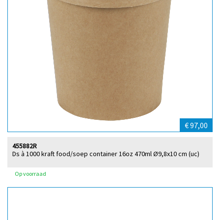
€ 97,00
455882R
Ds à 1000 kraft food/soep container 16oz 470ml Ø9,8x10 cm (uc)
Op voorraad