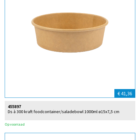
€ 41,36
455897
Ds à 300 kraft foodcontainer/saladebowl 1000ml ø15x7,5 cm
Op voorraad