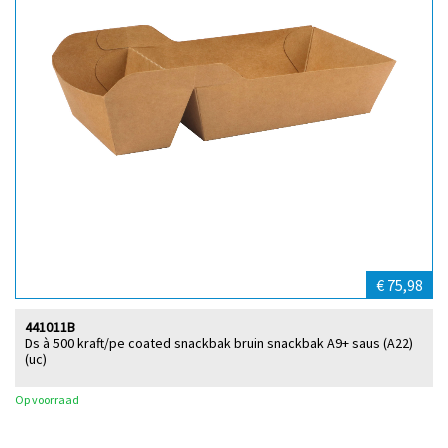
€ 75,98
441011B
Ds à 500 kraft/pe coated snackbak bruin snackbak A9+ saus (A22)
(uc)
Op voorraad