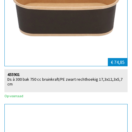
€ 74,85
455901
Ds à 300 bak 750 cc bruinkraft/PE zwart rechthoekig 17,3x12,3x5,7
cm
Op voorraad