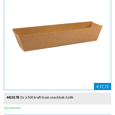
€ 37,72
441017B
Ds à 500 kraft bruin snackbak A16N
Op voorraad