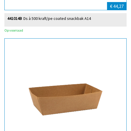
€ 44,27
441014B
Ds à 500 kraft/pe coated snackbak A14
Op voorraad