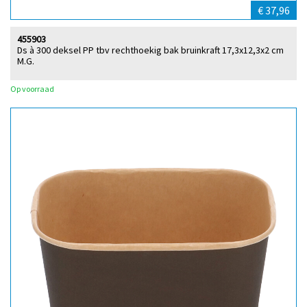
€ 37,96
455903
Ds à 300 deksel PP tbv rechthoekig bak bruinkraft 17,3x12,3x2 cm
M.G.
Op voorraad