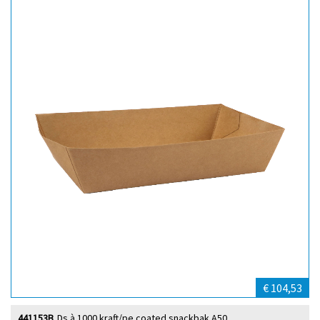
€ 104,53
441153B
Ds à 1000 kraft/pe coated snackbak A50