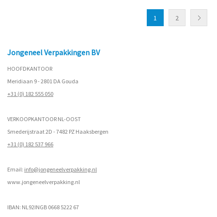
1
2
Jongeneel Verpakkingen BV
HOOFDKANTOOR
Meridiaan 9 - 2801 DA Gouda
+31 (0) 182 555 050
VERKOOPKANTOOR NL-OOST
Smederijstraat 2D - 7482 PZ Haaksbergen
+31 (0) 182 537 966
Email:
info@jongeneelverpakking.nl
www.
jongeneelverpakking.nl
IBAN: NL92INGB 0668 5222 67