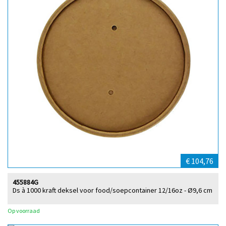
€ 104,76
455884G
Ds à 1000 kraft deksel voor food/soepcontainer 12/16oz - Ø9,6 cm
Op voorraad