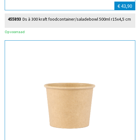
€ 43,90
455893
Ds à 300 kraft foodcontainer/saladebowl 500ml r15x4,5 cm
Op voorraad