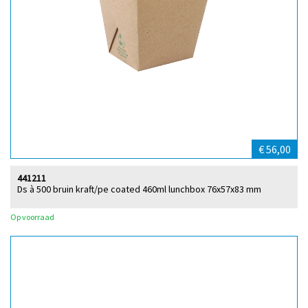
€ 56,00
441211
Ds à 500 bruin kraft/pe coated 460ml lunchbox 76x57x83 mm
Op voorraad