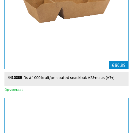
€ 86,99
441008B
Ds à 1000 kraft/pe coated snackbak A23+saus (A7+)
Op voorraad