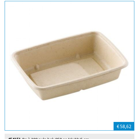
€ 58,62