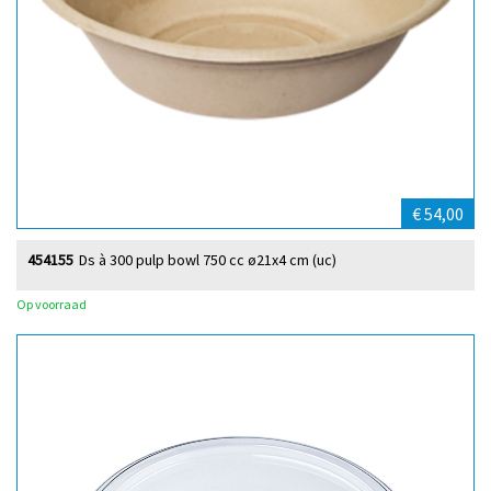
€ 54,00
454155
Ds à 300 pulp bowl 750 cc ø21x4 cm (uc)
Op voorraad