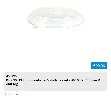
€ 29,96
455895
Ds à 300 PET foodcontainer/saladedeksel 750/1000ml 150mm Ø
Anti-fog
Op voorraad