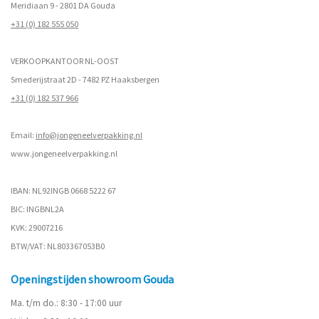
Meridiaan 9 - 2801 DA Gouda
+31 (0) 182 555 050
VERKOOPKANTOOR NL-OOST
Smederijstraat 2D - 7482 PZ Haaksbergen
+31 (0) 182 537 966
Email:
info@jongeneelverpakking.nl
www.
jongeneelverpakking.nl
IBAN: NL92INGB 0668 5222 67
BIC: INGBNL2A
KVK: 29007216
BTW/VAT: NL803367053B0
Openingstijden showroom Gouda
Ma. t/m do.: 8:30 - 17:00 uur