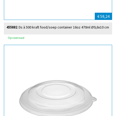
€ 59,24
455882
Ds à 500 kraft food/soep container 16oz 470ml Ø9,6x10 cm
Op voorraad