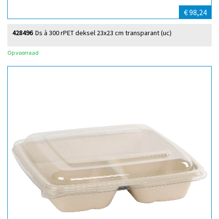
€ 98,24
428496
Ds à 300 rPET deksel 23x23 cm transparant (uc)
Op voorraad