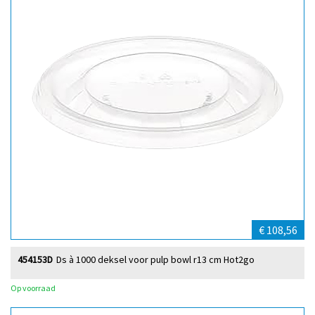
€ 108,56
454153D
Ds à 1000 deksel voor pulp bowl r13 cm Hot2go
Op voorraad