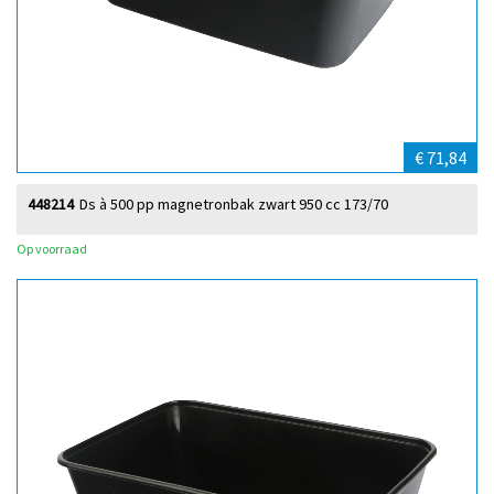
€ 71,84
448214
Ds à 500 pp magnetronbak zwart 950 cc 173/70
Op voorraad