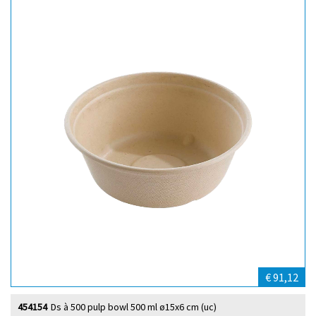
€ 91,12
454154
Ds à 500 pulp bowl 500 ml ø15x6 cm (uc)