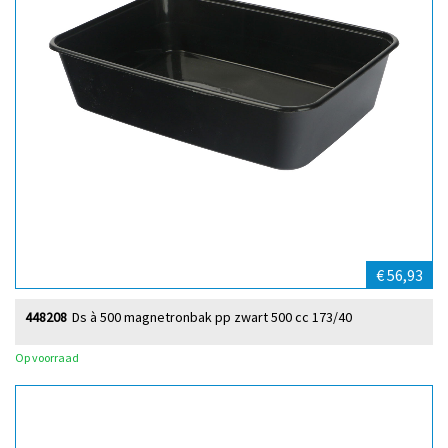
€ 56,93
448208
Ds à 500 magnetronbak pp zwart 500 cc 173/40
Op voorraad