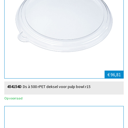
€ 96,81
454154D
Ds à 500 rPET deksel voor pulp bowl r15
Op voorraad