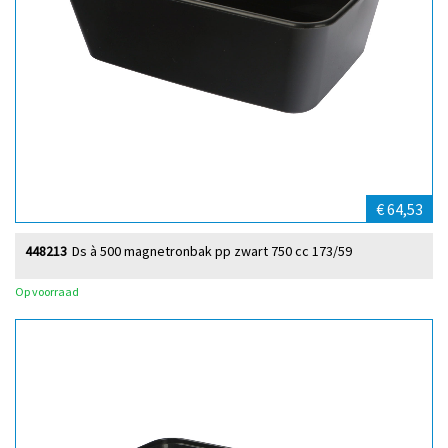
€ 64,53
448213
Ds à 500 magnetronbak pp zwart 750 cc 173/59
Op voorraad