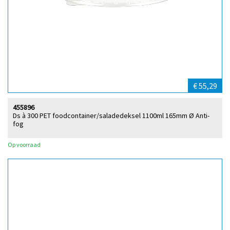
€ 55,29
455896
Ds à 300 PET foodcontainer/saladedeksel 1100ml 165mm Ø Anti-
fog
Op voorraad