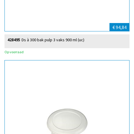
€ 94,84
428495
Ds à 300 bak pulp 3 vaks 900 ml (uc)
Op voorraad