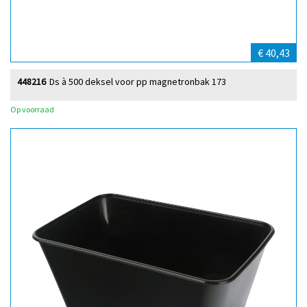
€ 40,43
448216
Ds à 500 deksel voor pp magnetronbak 173
Op voorraad