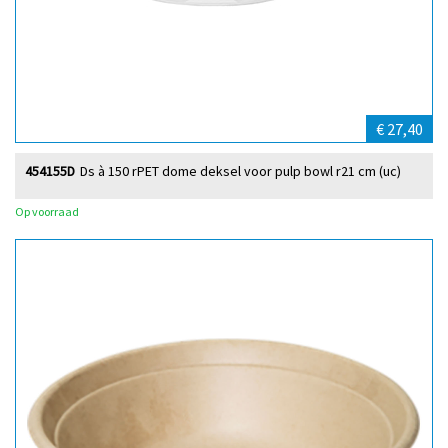
€ 27,40
454155D
Ds à 150 rPET dome deksel voor pulp bowl r21 cm (uc)
Op voorraad