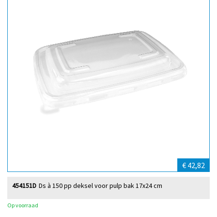
€ 42,82
454151D
Ds à 150 pp deksel voor pulp bak 17x24 cm
Op voorraad