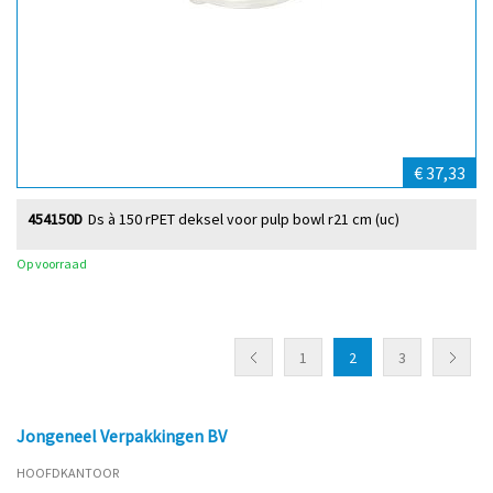
€ 37,33
454150D
Ds à 150 rPET deksel voor pulp bowl r21 cm (uc)
Op voorraad
1
2
3
Jongeneel Verpakkingen BV
HOOFDKANTOOR