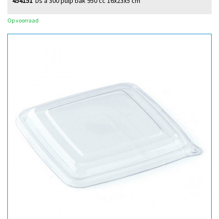
454151
Ds à 300 pulp bak 950 cc 16x23x5 cm
Op voorraad