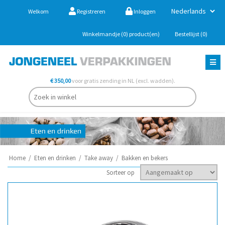
Welkom
Registreren
Inloggen
Winkelmandje
(0)
product(en)
Bestellijst
(0)
€ 350,00
voor gratis zending in NL (excl. wadden).
Home
/
Eten en drinken
/
Take away
/
Bakken en bekers
Sorteer op