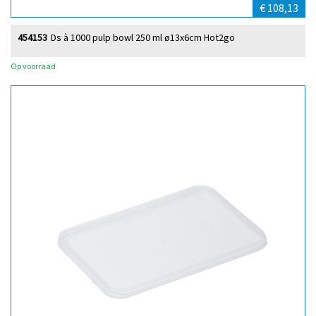
€ 108,13
454153
Ds à 1000 pulp bowl 250 ml ø13x6cm Hot2go
Op voorraad