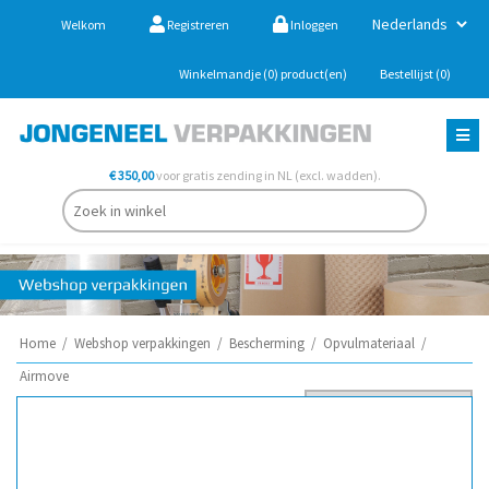
Welkom
Registreren
Inloggen
Winkelmandje
(0)
product(en)
Bestellijst
(0)
€ 350,00
voor gratis zending in NL (excl. wadden).
Home
/
Webshop verpakkingen
/
Bescherming
/
Opvulmateriaal
/
Airmove
Sorteer op