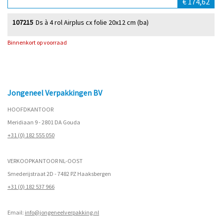
€ 174,62
107215
Ds à 4 rol Airplus cx folie 20x12 cm (ba)
Binnenkort op voorraad
Jongeneel Verpakkingen BV
HOOFDKANTOOR
Meridiaan 9 - 2801 DA Gouda
+31 (0) 182 555 050
VERKOOPKANTOOR NL-OOST
Smederijstraat 2D - 7482 PZ Haaksbergen
+31 (0) 182 537 966
Email:
info@jongeneelverpakking.nl