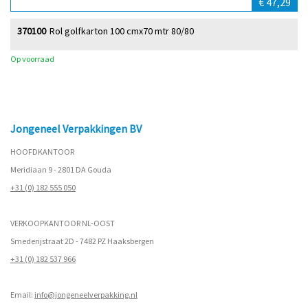
€ 47,29
370100
Rol golfkarton 100 cmx70 mtr 80/80
Op voorraad
Jongeneel Verpakkingen BV
HOOFDKANTOOR
Meridiaan 9 - 2801 DA Gouda
+31 (0) 182 555 050
VERKOOPKANTOOR NL-OOST
Smederijstraat 2D - 7482 PZ Haaksbergen
+31 (0) 182 537 966
Email:
info@jongeneelverpakking.nl