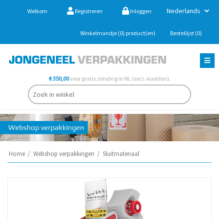
Welkom
Registreren
Inloggen
Winkelmandje
(0)
product(en)
Bestellijst
(0)
€ 350,00
voor gratis zending in NL (excl. wadden).
Home
/
Webshop verpakkingen
/
Sluitmateriaal