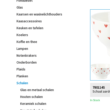
Fondueset
Glas
Kaarsen en waxinelichthouders
Kaasaccessoires
Keuken en tafelen
Koelers
Koffie en thee
Lampen
Notenkrakers
Onderborden
Plaids
Planken
Schalen
780114S
Glas en metaal schalen
Schaal aard
Houten schalen
In Stock
Keramiek schalen