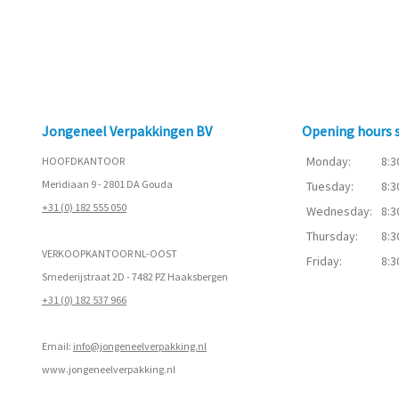
Jongeneel Verpakkingen BV
Opening hours
Monday:
8:3
HOOFDKANTOOR
Meridiaan 9 - 2801 DA Gouda
Tuesday:
8:3
+31 (0) 182 555 050
Wednesday:
8:3
Thursday:
8:3
VERKOOPKANTOOR NL-OOST
Friday:
8:3
Smederijstraat 2D - 7482 PZ Haaksbergen
+31 (0) 182 537 966
Email:
info@jongeneelverpakking.nl
www.
jongeneelverpakking.nl