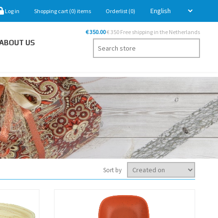
Log in
Shopping cart
(0)
items
Orderlist
(0)
€ 350.00
€ 350 Free shipping in the Netherlands
ABOUT US
Sort by