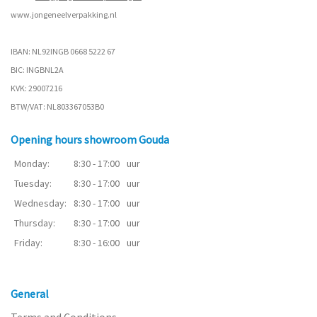
www.
jongeneelverpakking.nl
IBAN: NL92INGB 0668 5222 67
BIC: INGBNL2A
KVK: 29007216
BTW/VAT: NL803367053B0
Opening hours showroom Gouda
Monday:
8:30 - 17:00
uur
Tuesday:
8:30 - 17:00
uur
Wednesday:
8:30 - 17:00
uur
Thursday:
8:30 - 17:00
uur
Friday:
8:30 - 16:00
uur
General
Terms and Conditions