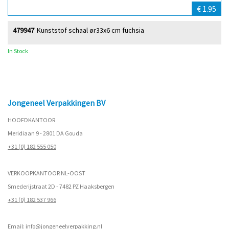
€ 1.95
479947
Kunststof schaal ør33x6 cm fuchsia
In Stock
Jongeneel Verpakkingen BV
HOOFDKANTOOR
Meridiaan 9 - 2801 DA Gouda
+31 (0) 182 555 050
VERKOOPKANTOOR NL-OOST
Smederijstraat 2D - 7482 PZ Haaksbergen
+31 (0) 182 537 966
Email:
info@jongeneelverpakking.nl