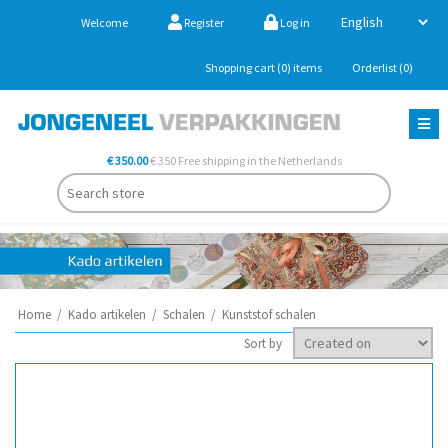
Welcome
Register
Log in
Shopping cart
(0)
items
Orderlist
(0)
€ 350.00
€ 350 Free shipping in the Netherlands
Home
/
Kado artikelen
/
Schalen
/
Kunststof schalen
Sort by