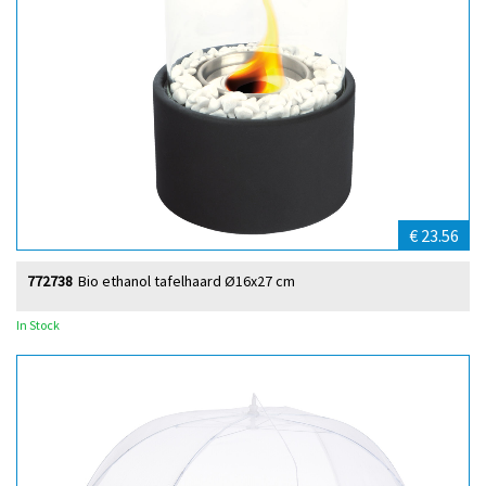
€ 23.56
772738
Bio ethanol tafelhaard Ø16x27 cm
In Stock