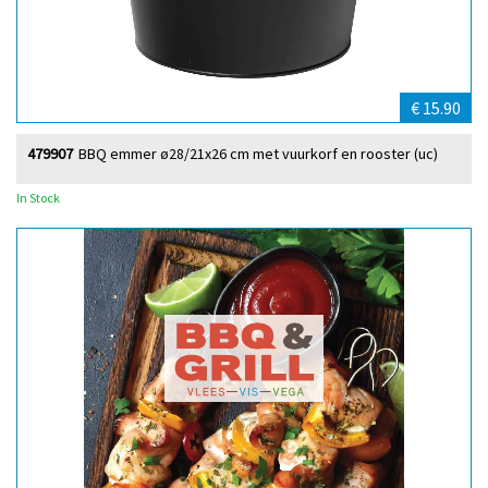
€ 15.90
479907
BBQ emmer ø28/21x26 cm met vuurkorf en rooster (uc)
In Stock