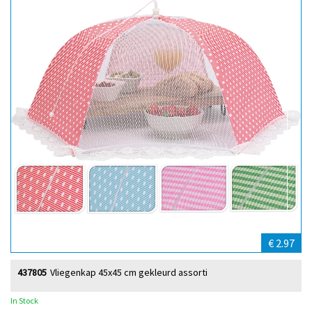
€ 2.97
437805
Vliegenkap 45x45 cm gekleurd assorti
In Stock