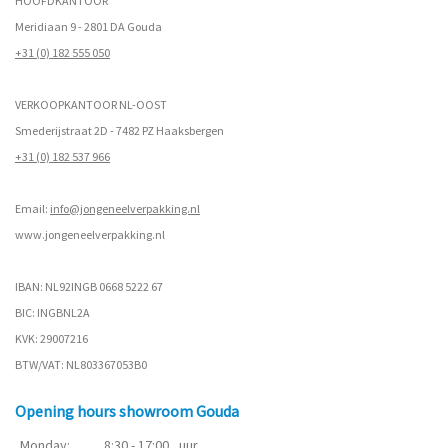
HOOFDKANTOOR
Meridiaan 9 - 2801 DA Gouda
+31 (0) 182 555 050
VERKOOPKANTOOR NL-OOST
Smederijstraat 2D - 7482 PZ Haaksbergen
+31 (0) 182 537 966
Email:
info@jongeneelverpakking.nl
www.
jongeneelverpakking.nl
IBAN: NL92INGB 0668 5222 67
BIC: INGBNL2A
KVK: 29007216
BTW/VAT: NL803367053B0
Opening hours showroom Gouda
Monday:
8:30 - 17:00
uur