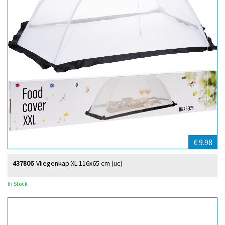
€ 9.98
437806
Vliegenkap XL 116x65 cm (uc)
In Stock