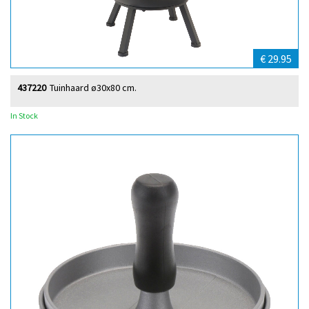
€ 29.95
437220
Tuinhaard ø30x80 cm.
In Stock