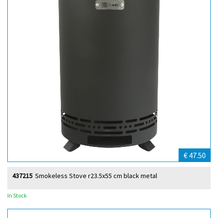
€ 47.50
437215
Smokeless Stove r23.5x55 cm black metal
In Stock