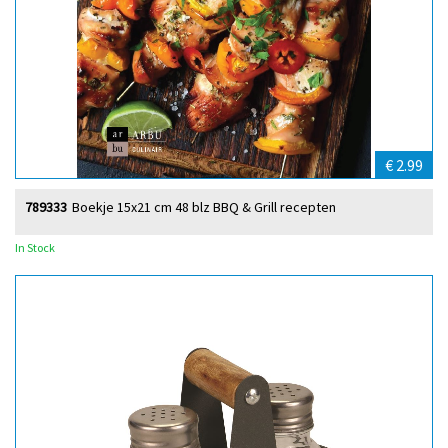
€ 2.99
789333
Boekje 15x21 cm 48 blz BBQ & Grill recepten
In Stock