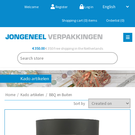
Welcome
Register
Log in
Shopping cart
(0)
items
Orderlist
(0)
€ 350.00
€ 350 Free shipping in the Netherlands
Home
/
Kado artikelen
/
BBQ en Buiten
Sort by